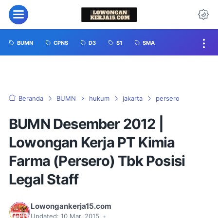
BUMN
CPNS
D3
S1
SMA
Beranda
BUMN
hukum
jakarta
persero
BUMN Desember 2012 |
Lowongan Kerja PT Kimia
Farma (Persero) Tbk Posisi
Legal Staff
Lowongankerja15.com
Updated:
10 Mar, 2015
•