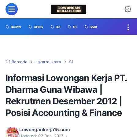
BUMN
CPNS
D3
S1
SMA
Beranda
Jakarta Utara
S1
Informasi Lowongan Kerja PT.
Dharma Guna Wibawa |
Rekrutmen Desember 2012 |
Posisi Accounting & Finance
Lowongankerja15.com
Updated:
02 Des, 2012
•