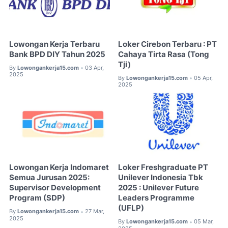
Lowongan Kerja Terbaru
Loker Cirebon Terbaru : PT
Bank BPD DIY Tahun 2025
Cahaya Tirta Rasa (Tong
Tji)
By
Lowongankerja15.com
03 Apr,
•
2025
By
Lowongankerja15.com
05 Apr,
•
2025
Lowongan Kerja Indomaret
Loker Freshgraduate PT
Semua Jurusan 2025:
Unilever Indonesia Tbk
Supervisor Development
2025 : Unilever Future
Program (SDP)
Leaders Programme
(UFLP)
By
Lowongankerja15.com
27 Mar,
•
2025
By
Lowongankerja15.com
05 Mar,
•