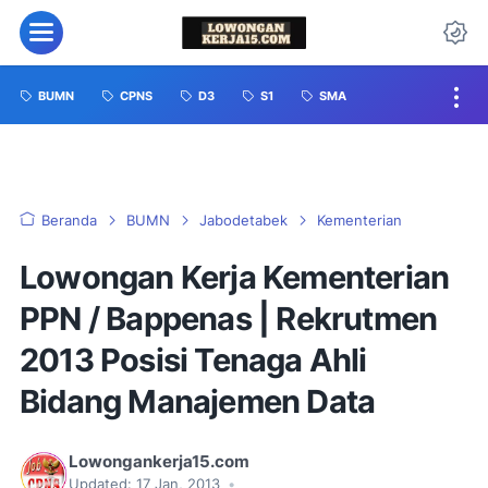
BUMN
CPNS
D3
S1
SMA
Beranda
BUMN
Jabodetabek
Kementerian
Lowongan Kerja Kementerian
PPN / Bappenas | Rekrutmen
2013 Posisi Tenaga Ahli
Bidang Manajemen Data
Lowongankerja15.com
Updated:
17 Jan, 2013
•