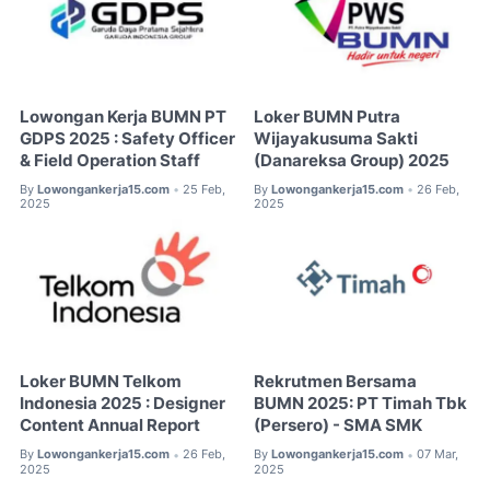
Lowongan Kerja BUMN PT
Loker BUMN Putra
GDPS 2025 : Safety Officer
Wijayakusuma Sakti
& Field Operation Staff
(Danareksa Group) 2025
By
Lowongankerja15.com
25 Feb,
By
Lowongankerja15.com
26 Feb,
•
•
2025
2025
Loker BUMN Telkom
Rekrutmen Bersama
Indonesia 2025 : Designer
BUMN 2025: PT Timah Tbk
Content Annual Report
(Persero) - SMA SMK
By
Lowongankerja15.com
26 Feb,
By
Lowongankerja15.com
07 Mar,
•
•
2025
2025