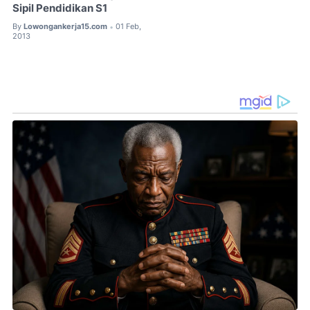
Sipil Pendidikan S1
By
Lowongankerja15.com
01 Feb,
•
2013