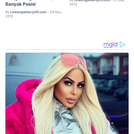
By
Lowongankerja15.com
21 Dec,
•
Banyak Posisi
2012
By
Lowongankerja15.com
24 Nov,
•
2012