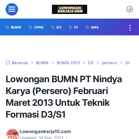
BUMN
CPNS
D3
S1
SMA
Beranda
BUMN
BUMN 2013
D3
persero
S1
Lowongan BUMN PT Nindya
Karya (Persero) Februari
Maret 2013 Untuk Teknik
Formasi D3/S1
Lowongankerja15.com
Updated:
10 Feb, 2013
•