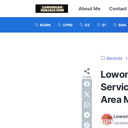
About Me
Contact
BUMN
CPNS
D3
S1
SMA
Beranda
Lowon
Servi
Area 
Lowon
Update