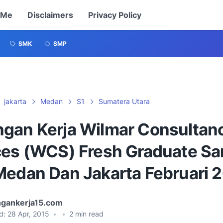
 Me
Disclaimers
Privacy Policy
SMK
SMP
jakarta
Medan
S1
Sumatera Utara
gan Kerja Wilmar Consultan
ces (WCS) Fresh Graduate Sa
Medan Dan Jakarta Februari 
gankerja15.com
d:
28 Apr, 2015
•
•
2
min read