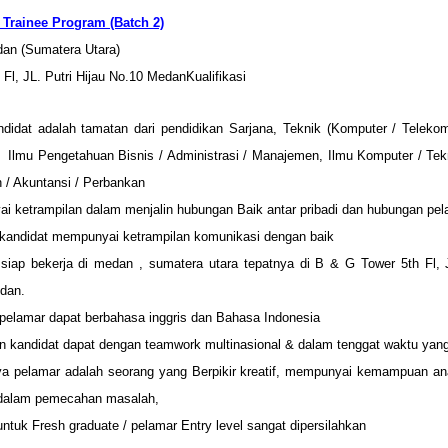
 Trainee Program (Batch 2)
dan (Sumatera Utara)
 Fl, JL.
Putri Hijau No.10 Medan
Kualifikasi
ndidat adalah tamatan dari pendidikan
Sarjana, Teknik (Komputer / Telekom
), Ilmu Pengetahuan Bisnis / Administrasi / Manajemen,
Ilmu Komputer / Tekn
 / Akuntansi / Perbankan
i ketrampilan dalam menjalin hubungan
Baik antar pribadi dan hubungan pe
 kandidat mempunyai ketrampilan komunikasi dengan baik
 siap bekerja di medan , sumatera utara tepatnya di B & G Tower 5th Fl,
dan.
pelamar dapat ber
bahasa inggris dan Bahasa Indonesia
an kandidat dapat dengan teamwork
multinasional & dalam tenggat waktu yang
ya pelamar adalah seorang yang
Berpikir kreatif, mempunyai
kemampuan anal
 dalam
pemecahan masalah,
ntuk Fresh graduate / pelamar Entry level sangat dipersilahkan