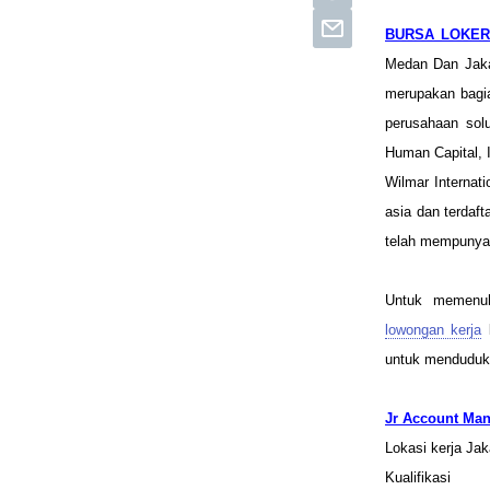
BURSA LOKER
Medan Dan Jaka
merupakan bagia
perusahaan sol
Human Capital,
Wilmar Internat
asia dan terdaf
telah mempunyai
Untuk memenuh
lowongan kerja
k
untuk menduduki
Jr
Account Man
Lokasi kerja Ja
Kualifikasi