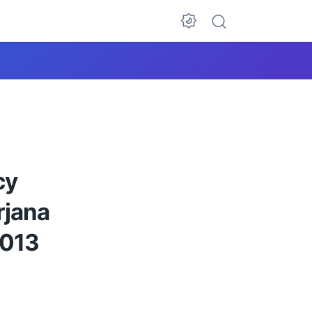
cy
rjana
2013