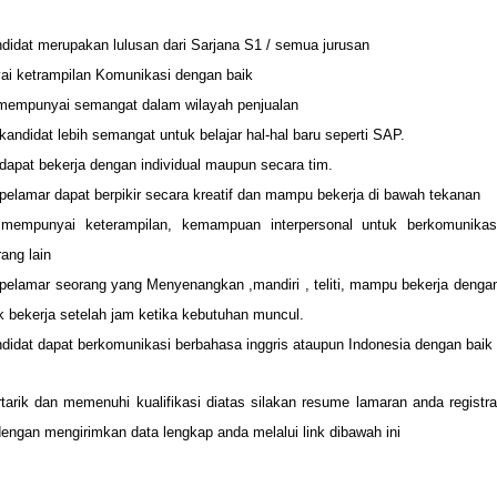
didat merupakan lulusan dari
Sarjana
S1 / semua jurusan
i ketrampilan
Komunikasi
dengan baik
mempunyai semangat d
alam
wilayah penjualan
kandidat lebih
semangat
untuk belajar
hal-hal baru
seperti
SAP
.
dapat bekerja dengan individual maupun secara
tim
.
pelamar dapat ber
pikir secara kreatif dan
mampu bekerja di bawah
tekanan
 mempunyai
keterampilan
, kemampuan
interpersonal untuk
berkomunikas
ang lain
 pelamar seorang yang
Menyenangkan
,mandiri
,
teliti
,
mampu bekerja
dengan
uk
bekerja setelah
jam
ketika kebutuhan
muncul
.
ndidat dapat
berkomunikasi
berbahasa inggris ataupun Indonesia
dengan baik
tarik dan memenuhi kualifikasi diatas silakan resume lamaran anda registra
dengan mengirimkan data lengkap anda melalui link dibawah ini