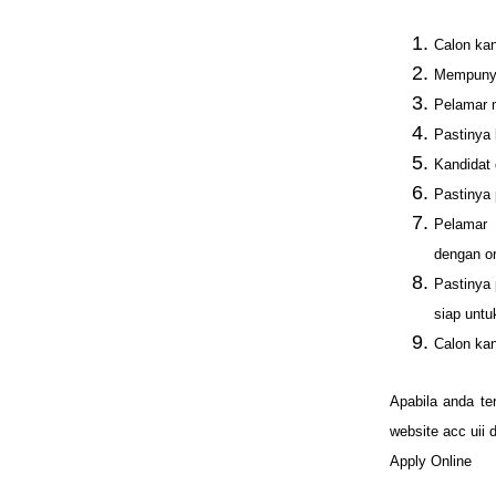
Calon kan
Mempunya
Pelamar 
Pastinya 
Kandidat 
Pastinya 
Pelamar
dengan or
Pastinya
siap unt
Calon ka
Apabila anda ter
website acc uii 
Apply Online