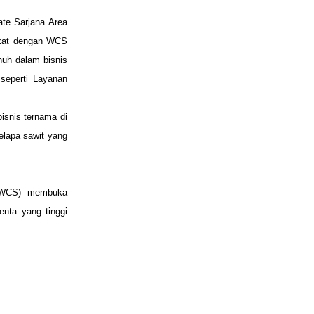
te Sarjana Area
gkat dengan WCS
enuh dalam
bisnis
 seperti
Layanan
snis ternama di
elapa sawit yang
 (WCS) membuka
nta yang tinggi