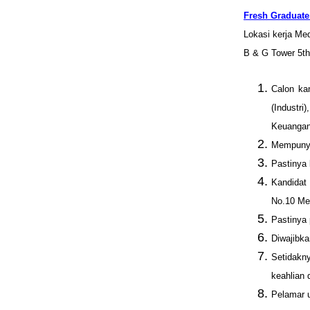
Fresh Graduate
Lokasi kerja Me
B & G Tower 5th
Calon ka
(Industri
Keuangan
Mempunya
Pastinya
Kandidat
No.10 Me
Pastinya 
Diwajibk
Setidakn
keahlian
Pelamar u