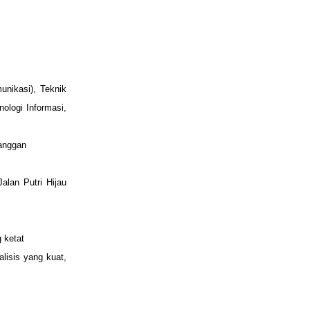
unikasi), Teknik
ologi Informasi,
langgan
 Jalan
Putri Hijau
 ketat
isis yang kuat,