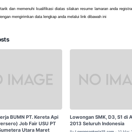
tarik dan memenuhi kualifikasi diatas silakan resume lamaran anda registra
dengan mengirimkan data lengkap anda melalui link dibawah ini
osts
rja BUMN PT. Kereta Api
Lowongan SMK, D3, S1 di Al
Persero) Job Fair USU PT
2013 Seluruh Indonesia
Sumetera Utara Maret
By
Lowongankerja15.com
10 Mar, 
•