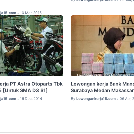
ja15.com
10 Mar, 2015
•
rja PT Astra Otoparts Tbk
Lowongan kerja Bank Mand
5 [Untuk SMA D3 S1]
Surabaya Medan Makassar 
ja15.com
16 Dec, 2014
By
Lowongankerja15.com
06 Apr, 
•
•