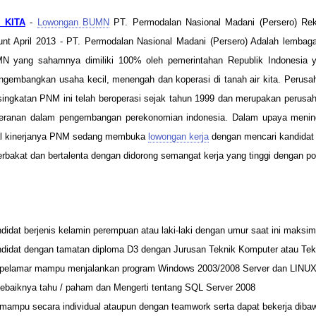
 KITA
-
Lowongan BUMN
PT. Permodalan Nasional Madani (Persero) R
nt April 2013 - PT. Permodalan Nasional Madani (Persero) Adalah lembaga
 yang sahamnya dimiliki 100% oleh pemerintahan Republik Indonesia
gembangkan usaha kecil, menengah dan koperasi di tanah air kita. Perusa
singkatan PNM ini telah beroperasi sejak tahun 1999 dan merupakan perus
peranan dalam pengembangan perekonomian indonesia. Dalam upaya mening
nal kinerjanya PNM sedang membuka
lowongan kerja
dengan mencari kandidat 
erbakat dan bertalenta dengan didorong semangat kerja yang tinggi dengan po
didat berjenis kelamin perempuan atau laki-laki dengan umur saat ini maksi
didat dengan tamatan diploma D3 dengan Jurusan Teknik Komputer atau Tekn
 pelamar mampu menjalankan program Windows 2003/2008 Server dan LINU
sebaiknya tahu / paham dan Mengerti tentang SQL Server 2008
mampu secara individual ataupun dengan teamwork serta dapat bekerja diba