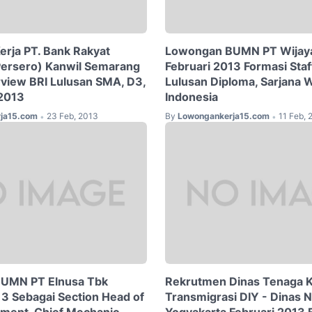
rja PT. Bank Rakyat
Lowongan BUMN PT Wijaya
Persero) Kanwil Semarang
Februari 2013 Formasi Sta
erview BRI Lulusan SMA, D3,
Lulusan Diploma, Sarjana 
 2013
Indonesia
ja15.com
23 Feb, 2013
By
Lowongankerja15.com
11 Feb, 
•
•
UMN PT Elnusa Tbk
Rekrutmen Dinas Tenaga K
13 Sebagai Section Head of
Transmigrasi DIY - Dinas 