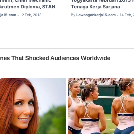
ment, Chief Mechanic
Yogyakarta Februari 2013 
ekrutmen Diploma, STAN
Tenaga Kerja Sarjana
ja15.com
12 Feb, 2013
By
Lowongankerja15.com
14 Feb,
•
•