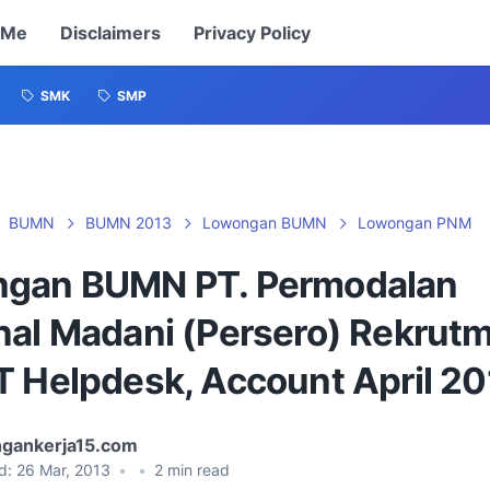
 Me
Disclaimers
Privacy Policy
SMK
SMP
BUMN
BUMN 2013
Lowongan BUMN
Lowongan PNM
gan BUMN PT. Permodalan
nal Madani (Persero) Rekrut
T Helpdesk, Account April 2
gankerja15.com
d:
26 Mar, 2013
•
•
2
min read