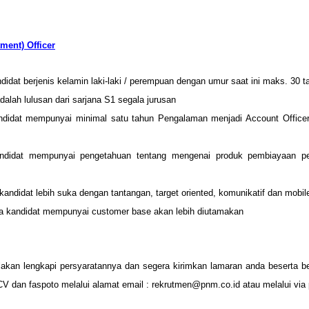
ment) Officer
didat berjenis kelamin laki-laki / perempuan dengan umur saat ini maks. 30 t
dalah lulusan dari sarjana S1 segala jurusan
ndidat mempunyai minimal satu tahun Pengalaman menjadi Account Office
ndidat mempunyai pengetahuan tentang mengenai produk pembiayaan p
kandidat lebih suka dengan tantangan, target oriented, komunikatif dan mobil
a kandidat mempunyai customer base akan lebih diutamakan
ilakan lengkapi persyaratannya dan segera kirimkan lamaran anda beserta 
V dan faspoto melalui alamat email : rekrutmen@pnm.co.id atau melalui via 