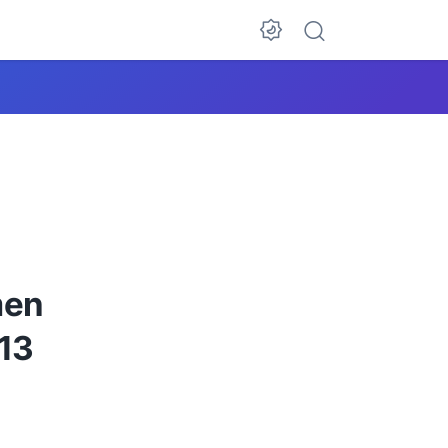
men
013