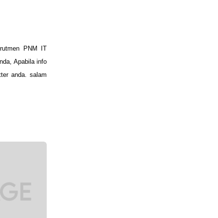
krutmen PNM IT
da, Apabila info
tter anda. salam