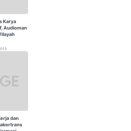
 Karya
ff, Audioman
Wilayah
2013
erja dan
Nakertrans