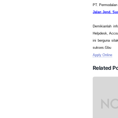
PT. Permodalan 
Jalan Jend. Sud
Demikianlah in
Helpdesk, Accou
ini berguna sil
sukses.Gbu
Apply Online
Related P