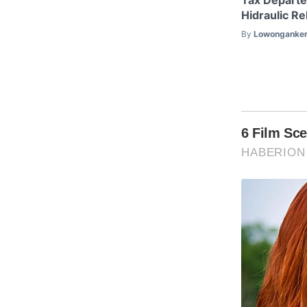
Tax Departe
Hidraulic R
By
Lowonganker