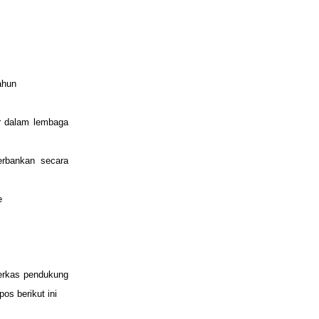
ahun
r dalam lembaga
erbankan secara
e
berkas pendukung
pos berikut ini