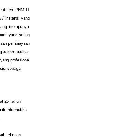
ekrutmen PNM IT
 / instansi yang
 yang mempunyai
haan yang sering
ahaan pembiayaan
katkan kualitas
yang profesional
sisi sebagai
mal 25 Tahun
ik Informatika
X
wah tekanan