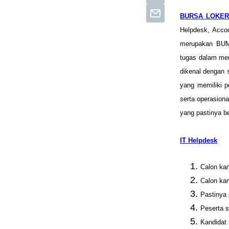
BURSA LOKER
Helpdesk, Accou
merupakan BUMN
tugas dalam men
dikenal dengan 
yang memiliki 
serta operasio
yang pastinya b
IT Helpdesk
Calon kan
Calon kan
Pastinya
Peserta 
Kandidat 