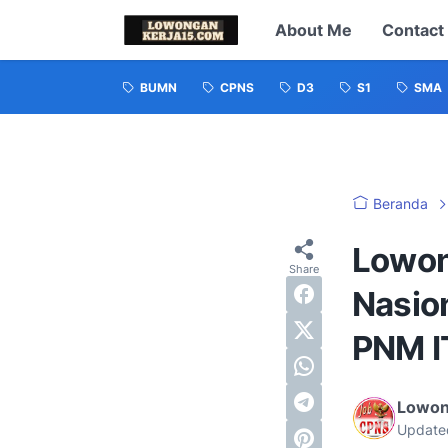
About Me
Contact
BUMN
CPNS
D3
S1
SMA
Beranda
Lowon
Nasio
PNM I
Lowon
Update