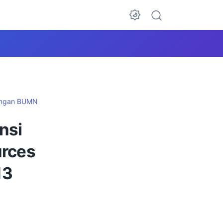
ngan BUMN
nsi
urces
13