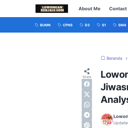
About Me
Contact
BUMN
CPNS
D3
S1
SMA
Beranda
Lowon
Jiwasr
Analy
Lowon
Update