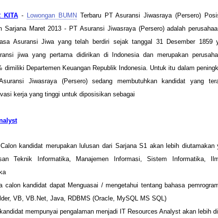
 KITA
-
Lowongan BUMN
Terbaru PT Asuransi Jiwasraya (Persero) Posi
 Sarjana Maret 2013 - PT Asuransi Jiwasraya (Persero) adalah perusahaa
asa Asuransi Jiwa yang telah berdiri sejak tanggal 31 Desember 1859
ransi jiwa yang pertama didirikan di Indonesia dan merupakan perus
dimiliki Departemen Keuangan Republik Indonesia. Untuk itu dalam peningk
Asuransi Jiwasraya (Persero) sedang membutuhkan kandidat yang ter
asi kerja yang tinggi untuk diposisikan sebagai
nalyst
 Calon kandidat merupakan lulusan dari Sarjana S1 akan lebih diutamaka
usan Teknik Informatika, Manajemen Informasi, Sistem Informatika, 
ka
a calon kandidat dapat Menguasai / mengetahui tentang bahasa pemrogram
lder, VB, VB.Net, Java, RDBMS (Oracle, MySQL MS SQL)
 kandidat mempunyai pengalaman menjadi IT Resources Analyst akan lebih 