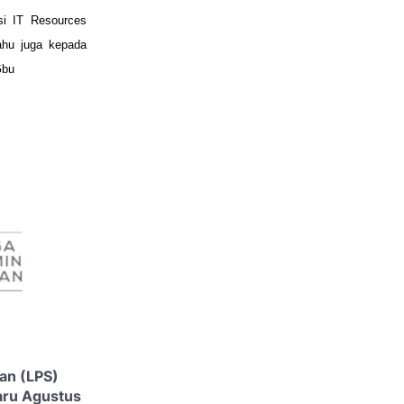
si IT Resources
ahu juga kepada
Gbu
an (LPS)
aru Agustus