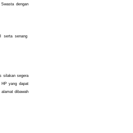
u Swasta dengan
TI serta senang
s silakan segera
o HP yang dapat
ui alamat dibawah