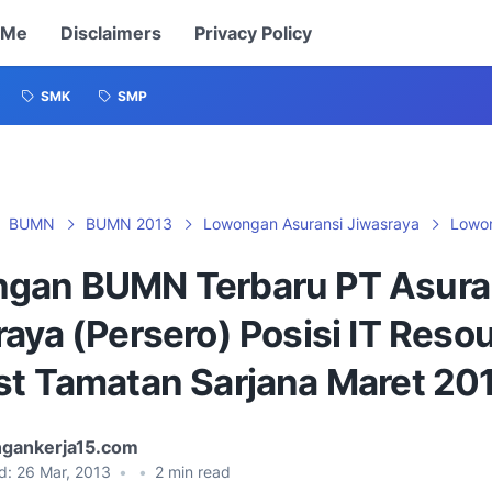
 Me
Disclaimers
Privacy Policy
SMK
SMP
BUMN
BUMN 2013
Lowongan Asuransi Jiwasraya
Lowo
gan BUMN Terbaru PT Asura
aya (Persero) Posisi IT Reso
st Tamatan Sarjana Maret 20
gankerja15.com
d:
26 Mar, 2013
•
•
2
min read