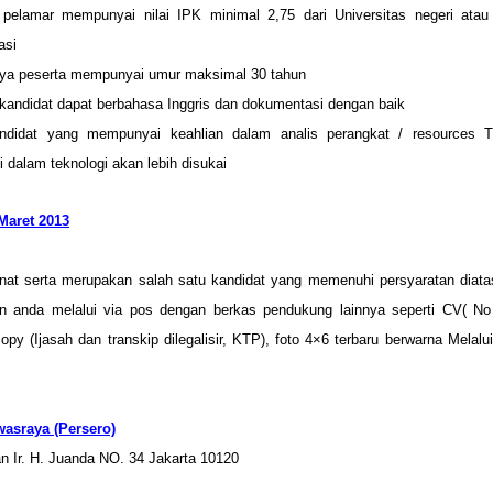
 pelamar mempunyai nilai IPK minimal 2,75 dari Universitas negeri ata
asi
ya peserta mempunyai umur maksimal 30 tahun
kandidat dapat berbahasa Inggris dan dokumentasi dengan baik
ndidat yang mempunyai keahlian dalam analis perangkat / resources 
i dalam teknologi akan lebih disukai
Maret 2013
nat serta merupakan salah satu kandidat yang memenuhi persyaratan diata
an anda melalui via pos dengan berkas pendukung lainnya seperti CV( N
opy (Ijasah dan transkip dilegalisir, KTP), foto 4×6 terbaru berwarna Melal
wasraya (Persero)
an Ir. H. Juanda NO. 34 Jakarta 10120