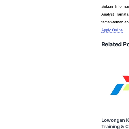
Sekian Informa
Analyst Tamatan
teman-teman and
Apply Online
Related P
Lowongan Ke
Training & 