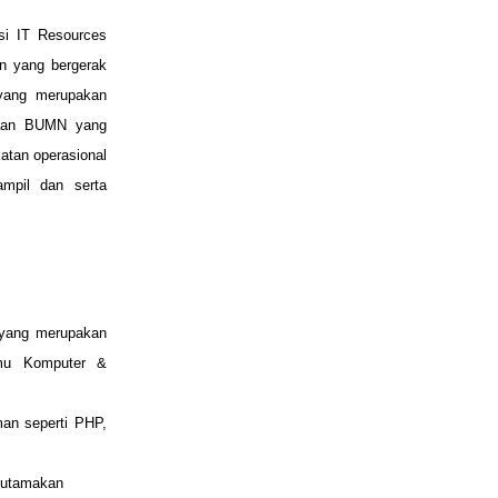
si IT Resources
n yang bergerak
 yang merupakan
ahaan BUMN yang
atan operasional
ampil dan serta
n yang merupakan
Ilmu Komputer &
an seperti PHP,
diutamakan