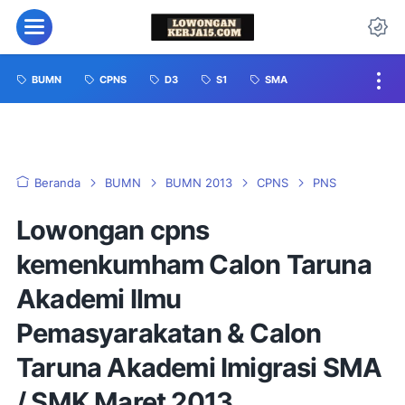
BUMN
CPNS
D3
S1
SMA
Beranda
BUMN
BUMN 2013
CPNS
PNS
Lowongan cpns
kemenkumham Calon Taruna
Akademi Ilmu
Pemasyarakatan & Calon
Taruna Akademi Imigrasi SMA
/ SMK Maret 2013