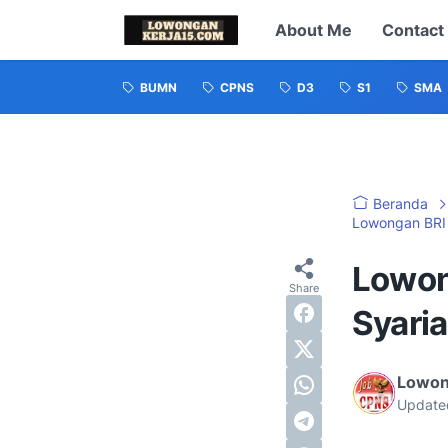
About Me
Contact
BUMN
CPNS
D3
S1
SMA
Beranda
Lowongan BRI
Lowon
Syari
Lowon
Update