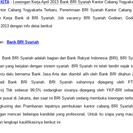
KITA
-
Lowongan Kerja April 2013 Bank BRI Syariah
Kantor Cabang Yogyakar
ntor Cabang Yogyakarta Terbaru, Penerimaan BRI Syariah Kantor Cabang Y
n Kerja Bank di BRI Syariah, Job vacancy BRI Syariah Godean, God
2013 dengan info detai berikut
an :
Bank BRI Syariah
 Bank BRI Syariah adalah bagian dari Bank Rakyat Indonesia (BRI). BRI S
n yang berjalan dengan sistem syariah. BRI Syariah ini telah berdiri sejak 
tu dalu bernama Bank Jasa Arta dan diambil alih oleh Bank BRI ditahun 
adi Bank BRI Syariah. BRI Syariah sahamnya dipegang oleh P
ero) Tbk sebesar 99,5% sedangkan sisanya dipegang oleh YKP-BRI seb
or pusat di Jakarta, dan saat ini BRI Syariah sedang membuka lowongan terba
gkuning dan Prambanan tepatnya pembukaan kantor cabang BRI Syariah
gan mencari beberapa kandidat yang profesional, Untuk itu siapa yang mau 
n lengkapi kaulifikasinya berikut ini