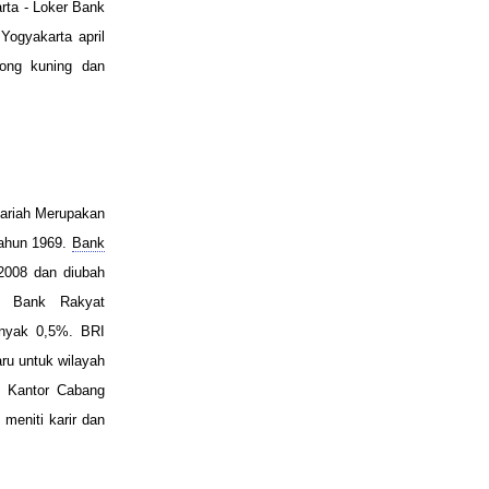
ta - Loker Bank
ogyakarta april
ong kuning dan
yariah Merupakan
tahun 1969.
Bank
2008 dan diubah
T Bank Rakyat
anyak 0,5%. BRI
ru untuk wilayah
 Kantor Cabang
meniti karir dan