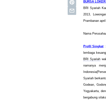
BURSA LOKER 
BRI Syariah Ka
2013, Lowonga
Prambanan april 
Nama Perusaha
Profil Singkat
:
lembaga keuanga
BRI Syariah
wak
namanya menj
Indonesia(Pers
Syariah berkant
Godean, Godon
Yogyakarta, den
bergabung silaka