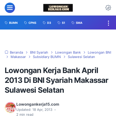
BUMN
CPNS
D3
S1
SMA
Beranda
BNI Syariah
Lowongan Bank
Lowongan BNI
Makassar
Subsidiary BUMN
Sulawesi Selatan
Lowongan Kerja Bank April
2013 Di BNI Syariah Makassar
Sulawesi Selatan
Lowongankerja15.com
Updated:
18 Apr, 2013
•
2
min read