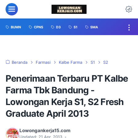
BUMN
CPNS
D3
S1
SMA
Beranda
Farmasi
Kalbe Farma
S1
S2
Penerimaan Terbaru PT Kalbe
Farma Tbk Bandung -
Lowongan Kerja S1, S2 Fresh
Graduate April 2013
Lowongankerja15.com
Updated:
21 Apr, 2013
•