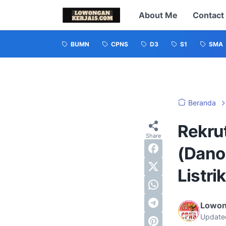
About Me
Contact
BUMN
CPNS
D3
S1
SMA
Beranda
Rekru
(Dano
Listri
Lowon
Update