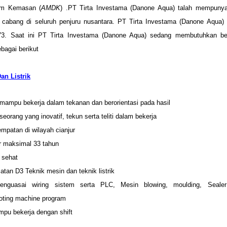
am Kemasan (
AMDK
) .PT Tirta Investama (Danone Aqua) talah mempunyai
or cabang di seluruh penjuru nusantara. PT Tirta Investama (Danone Aqua) d
73. Saat ini PT Tirta Investama (Danone Aqua) sedang membutuhkan be
bagai berikut
an Listrik
mampu bekerja dalam tekanan dan berorientasi pada hasil
seorang yang inovatif, tekun serta teliti dalam bekerja
mpatan di wilayah cianjur
r maksimal 33 tahun
http://www.lowongankerja15.com/
 sehat
lowongankerja15.com
atan D3 Teknik mesin dan teknik listrik
nguasai wiring sistem serta PLC, Mesin blowing, moulding, Sealer 
oting machine program
pu bekerja dengan shift