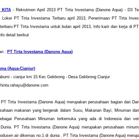
 KITA
- Rekrutmen April 2013 PT Tirta Investama (Danone Aqua) - D3 Te
 - Loker PT Tirta Investama Terbaru april 2013, Penerimaan PT Tirta Inves
terbaru PT Tirta Investama untuk bulan april 2013, Info karir dan kerja di P
fo detail berikut
an :
PT Tirta Investama (Danone Aqua)
ama (Aqua-Cianjur)
bumi - cianjur km 15 Kec Gekbrong - Desa Gekbrong Cianjur
 shinta.rahayu@danone.com
 PT Tirta Investama (Danone Aqua) merupakan perusahaan bagian dari Da
usahaan makanan
yang bergerak
dalam
Susu
,
Makanan
Bayi
,
Minuman
dan
sebagai Perusahaan Minuman
terkemuka yang ada di
Indonesia dan
ve
 Dunia
.
PT Tirta Investama (Danone Aqua) merupakan
perusahaan minum
rodusen air
dikemas
no.1
di dunia
. PT Tirta Investama (Danone Aqua) meru