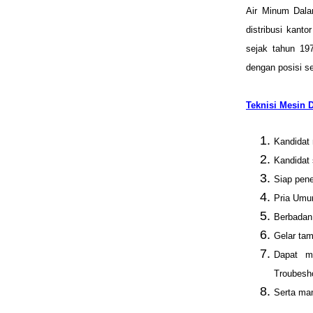
Air Minum Dal
distribusi kant
sejak tahun 19
dengan posisi se
Teknisi Mesin D
Kandidat 
Kandidat 
Siap pene
Pria Umu
Berbadan
Gelar tam
Dapat me
Troubesh
Serta mam