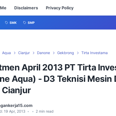
 Me
Disclaimers
Privacy Policy
SMK
SMP
Aqua
Cianjur
Danone
Gekbrong
Tirta Investama
tmen April 2013 PT Tirta Inv
ne Aqua) - D3 Teknisi Mesin
k Cianjur
gankerja15.com
d:
19 Apr, 2013
•
•
2
min read