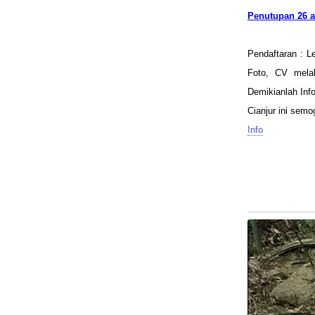
Penutupan 26 a
Pendaftaran : L
Foto, CV melal
Demikianlah Inf
Cianjur ini sem
Info