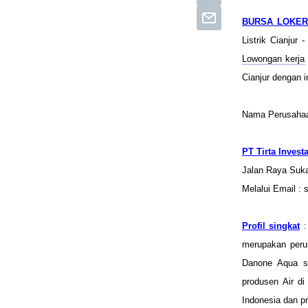
BURSA LOKER
Listrik Cianjur
Lowongan kerja
Cianjur dengan in
Nama Perusaha
PT Tirta Invest
Jalan Raya Suka
Melalui Email :
Profil singkat
:
merupakan
per
Danone Aqua
produsen
Air
di
Indonesia dan
p