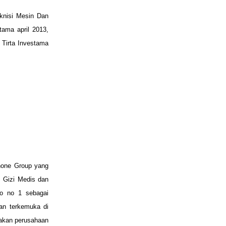
knisi Mesin Dan
tama april 2013,
T Tirta Investama
none Group yang
 Gizi
Medis dan
to no 1
sebagai
an
terkemuka di
pakan perusahaan