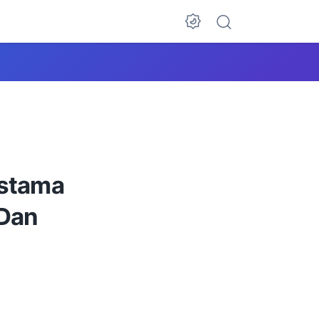
estama
 Dan