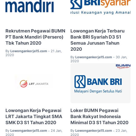
Rekrutmen Pegawai BUMN
Lowongan Kerja Terbaru
PT Bank Mandiri (Persero)
Bank BRI Syariah D3 S1
Tbk Tahun 2020
Semua Jurusan Tahun
2020
By
Lowongankerja15.com
21 Jan,
•
2020
By
Lowongankerja15.com
30 Jan,
•
2020
Lowongan Kerja Pegawai
Loker BUMN Pegawai
LRT Jakarta Tingkat SMA
Bank Rakyat Indonesia
SMK D3 S1 Tahun 2020
Minimal D3 S1 Tahun 2020
By
Lowongankerja15.com
24 Jan,
By
Lowongankerja15.com
23 Jan,
•
•
2020
2020