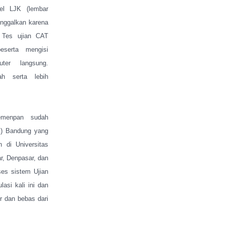
el LJK (lembar
inggalkan karena
. Tes ujian CAT
eserta mengisi
ter langsung.
h serta lebih
emenpan sudah
I) Bandung yang
n di Universitas
ar, Denpasar, dan
es sistem Ujian
asi kali ini dan
 dan bebas dari