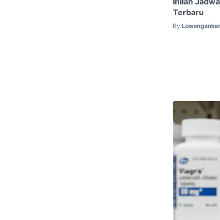
Inilah Jadw
Terbaru
By
Lowonganker