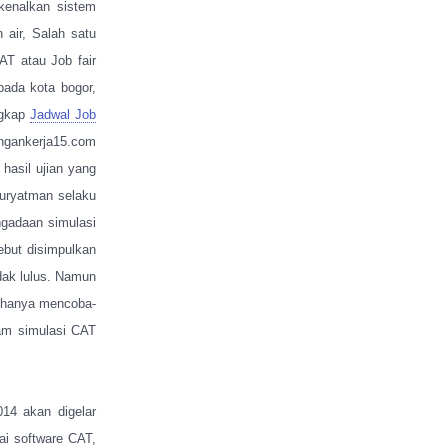
enalkan sistem
air, Salah satu
T atau Job fair
ada kota bogor,
ngkap
Jadwal Job
ongankerja15.com
asil ujian yang
Suryatman selaku
gadaan simulasi
ebut disimpulkan
dak lulus. Namun
i hanya mencoba-
am simulasi CAT
14 akan digelar
i software CAT,