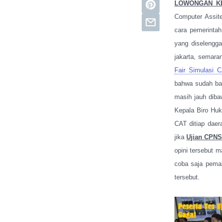
LOWONGAN KE
Computer Assite
cara pemerinta
yang diselengg
jakarta, semara
Fair Simulasi
bahwa sudah ban
masih jauh diba
Kepala Biro Hu
CAT ditiap daer
jika
Ujian CPNS
opini tersebut 
coba saja pemak
tersebut.