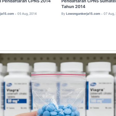
al Pendaftaran CPNS 2014
Pendaftaran CPNS Sumater
Tahun 2014
ja15.com
05 Aug, 2014
By
Lowongankerja15.com
07 Aug,
•
•