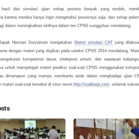
 hasil dari simulasi ujian setiap peserta banyak yang rendah, merek
 karena mereka hanya ingin mengetahui prosesnya saja, dan setiap pelam
lagi dalam meningkatkan skillnya dalam tes CPNS sungguhan mendatang.
 Bapak Herman Suryatman mengatakan
Materi simulasi CAT
yang dilaksa
ama dengan materi yang diujikan pada seleksi CPNS 2014 mendatang, Mater
 pengukuran kompetensi dasar, intelejensi umum, dan wawasan kebangs
a untuk mempelajari materi prediksi soal-soal CPNS menggunakan kompute
atau dimanapun yang mampu membantu anda dalam menghadapi ujian CP
 materi soal-soal tersebut di situs resmi
http://soalkerja.com
. selamat sukse
osts