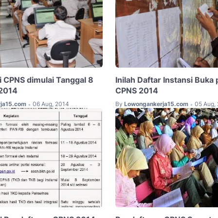
i CPNS dimulai Tanggal 8
Inilah Daftar Instansi Buka
2014
CPNS 2014
ja15.com
06 Aug, 2014
By
Lowongankerja15.com
05 Aug,
•
•