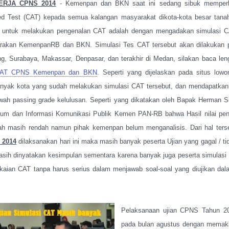
RJA CPNS 2014
- Kemenpan dan BKN saat ini sedang sibuk memperk
d Test (CAT) kepada semua kalangan masyarakat dikota-kota besar tanah 
h untuk melakukan pengenalan CAT adalah dengan mengadakan simulasi CA
arakan KemenpanRB dan BKN. Simulasi Tes CAT tersebut akan dilakukan p
ng, Surabaya, Makassar, Denpasar, dan terakhir di Medan, silakan baca le
 CAT CPNS Kemenpan dan BKN
. Seperti yang dijelaskan pada situs low
yak kota yang sudah melakukan simulasi CAT tersebut, dan mendapatkan h
wah passing grade kelulusan. Seperti yang dikatakan oleh Bapak Herman 
kum dan Informasi Komunikasi Publik Kemen PAN-RB bahwa Hasil nilai pen
ah masih rendah namun pihak kemenpan belum menganalisis. Dari hal ters
 2014
dilaksanakan hari ini maka masih banyak peserta Ujian yang gagal / ti
masih dinyatakan kesimpulan sementara karena banyak juga peserta simulas
aian CAT tanpa harus serius dalam menjawab soal-soal yang diujikan dal
Pelaksanaan ujian CPNS Tahun 20
pada bulan agustus dengan memaka