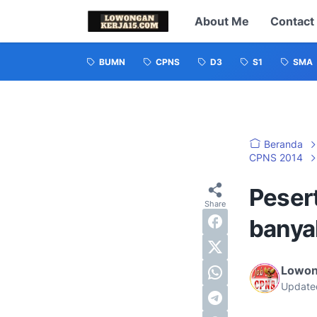
About Me
Contact
BUMN
CPNS
D3
S1
SMA
Beranda
CPNS 2014
Peser
banya
Lowon
Update