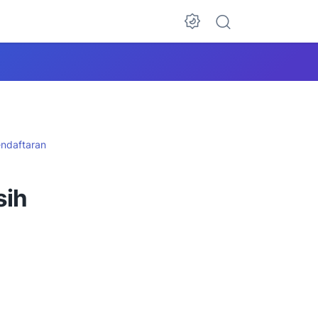
ndaftaran
sih