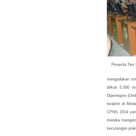
Peserta Tes 
mengadakan simu
diikuti 5.000 o
Diponegoro (Undi
terakhir di Me
CPNS 2014 yang 
mereka mengata
kecurangan prak