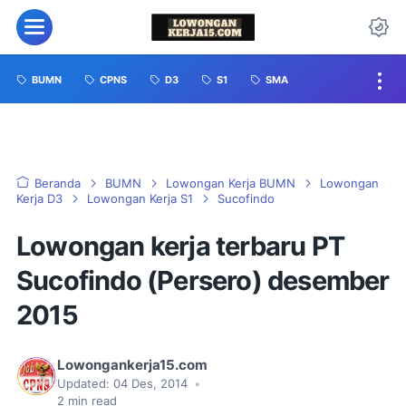
BUMN
CPNS
D3
S1
SMA
Beranda
BUMN
Lowongan Kerja BUMN
Lowongan
Kerja D3
Lowongan Kerja S1
Sucofindo
Lowongan kerja terbaru PT
Sucofindo (Persero) desember
2015
Lowongankerja15.com
Updated:
04 Des, 2014
•
2
min read