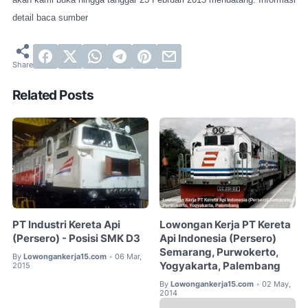
detail baca sumber
Related Posts
PT Industri Kereta Api
Lowongan Kerja PT Kereta
(Persero) - Posisi SMK D3
Api Indonesia (Persero)
Semarang, Purwokerto,
By
Lowongankerja15.com
06 Mar,
•
Yogyakarta, Palembang
2015
By
Lowongankerja15.com
02 May,
•
2014