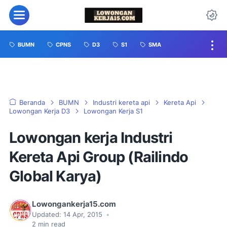
BUMN
CPNS
D3
S1
SMA
Beranda
BUMN
Industri kereta api
Kereta Api
Lowongan Kerja D3
Lowongan Kerja S1
Lowongan kerja Industri
Kereta Api Group (Railindo
Global Karya)
Lowongankerja15.com
Updated:
14 Apr, 2015
•
2
min read