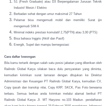
S1 (Fresh Graduate) atau D3 Berpengalaman Jurusan Teknik
Industri/ Mesin / Elektro
Berbadan sehat dengan umur maksimal 27 Tahun
Pelamar bisa mengemudi mobil dan memiliki Surat ijin
mengemudi SIM A
Minimal indeks prestasi komulatif 2,75(PTN) atau 3,00 (PTS)
Bisa bahasa Inggris (Aktif dan Pasif)
Energik, Supel dan mampu bernegosiasi
Cara daftar lowongan
Bila kamu tertarik dengan salah satu posisi jabatan yang diberikan oleh
Railindo Global Karya silakan baca dulu persyaratan yang diminta,
kemudian kirimkan surat lamaran dengan ditujukan ke Direktur
Administrasi dan Keuangan PT Railindo Global Karya, kemudian CV,
Copy ijasah dan transkip nilai, Copy KRP, SKCK, Pas Foto berwarna
terbaru. Semua berkas anda kirimkan melalui alamat berikut PT
Railindo Global Karya Jl. MT Haryono no.103 Madiun. pendaftaran
akan kami buka hingga tanggal 23 Februari 2015 mendatang. Informasi