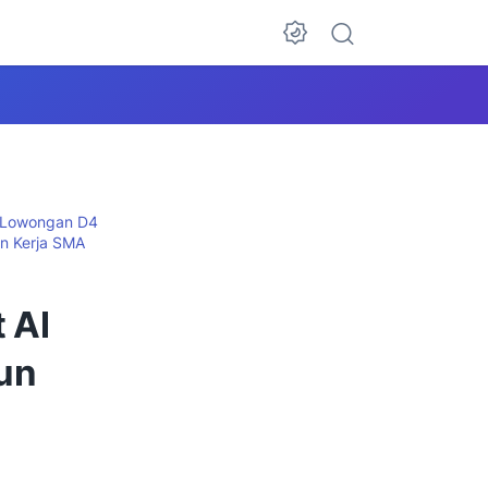
Lowongan D4
n Kerja SMA
 Al
un