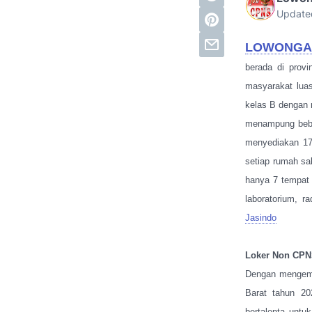
Update
LOWONGAN
berada di prov
masyarakat lua
kelas B dengan 
menampung beber
menyediakan 173
setiap rumah sa
hanya 7 tempat t
laboratorium, r
Jasindo
Loker Non CPN
Dengan mengemb
Barat tahun 20
bertalenta untu