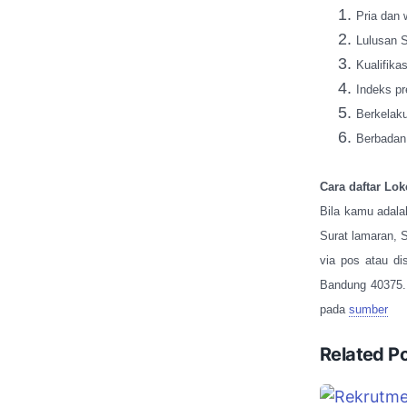
Pria dan 
Lulusan 
Kualifika
Indeks pr
Berkelak
Berbadan 
Cara daftar Lok
Bila kamu adala
Surat lamaran, S
via pos atau d
Bandung 40375. 
pada
sumber
Related P