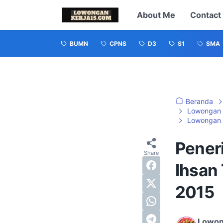
About Me
Contact
BUMN
CPNS
D3
S1
SMA
Beranda
Lowongan 
Lowongan 
Pener
Ihsan
2015
Lowon