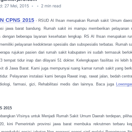
d:
27 Mei, 2015
•
•
2
min read
 CPNS 2015
- RSUD Al Ihsan merupakan Rumah sakit Umum daera
insi jawa barat bandung. Rumah sakit ini mampu memberikan pelayanan r
s dengan beberapa layanan kesehatan lengkap. RS Al Ihsan merupakan rum
memiliki pelayanan kedokteran spesialis dan subspesialis terbatas. Rumah 
apa rujukan pasien dari rumah sakit kabupaten ini sudah termasuk berlo
 tempat tidur inap dan dilayani 51 dokter. Kelengkapan fasilitas ini lebih 
kit di Jawa Barat. Kami juga mempunyai ruang kamar rumah sakit yang ber
idur. Pelayanan instalasi kami berupa Rawat inap, rawat jalan, bedah centra
adiologi, farmasi, gizi, Rehabilitasi medis dan lainnya. Baca juga
Lowongan
S 2015
angkan VIsinya untuk Menjadi Rumah Sakit Umum Daerah terdepan, piliha
20, kini Pemerintah provinsi jawa barat membuka rekrutmen terbaru kep
k menduduki posisi jabatan Non pegawai negeri sipil melalui Penerimaan