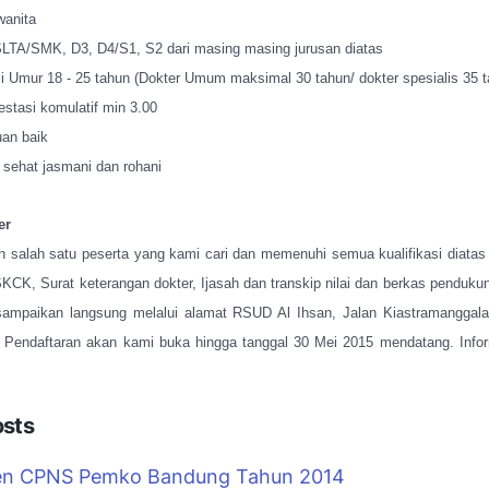
wanita
SLTA/SMK, D3, D4/S1, S2 dari masing masing jurusan diatas
si Umur 18 - 25 tahun (Dokter Umum maksimal 30 tahun/ dokter spesialis 35 t
estasi komulatif min 3.00
uan baik
sehat jasmani dan rohani
er
h salah satu peserta yang kami cari dan memenuhi semua kualifikasi diatas 
KCK, Surat keterangan dokter, Ijasah dan transkip nilai dan berkas pendukun
isampaikan langsung melalui alamat RSUD Al Ihsan, Jalan Kiastramanggal
Pendaftaran akan kami buka hingga tanggal 30 Mei 2015 mendatang. Infor
osts