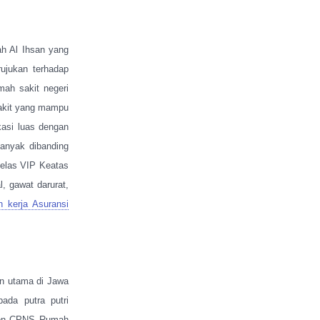
h Al Ihsan yang
ujukan terhadap
ah sakit negeri
sakit yang mampu
kasi luas dengan
banyak dibanding
kelas VIP Keatas
l, gawat darurat,
 kerja Asuransi
n utama di Jawa
ada putra putri
 Non CPNS Rumah