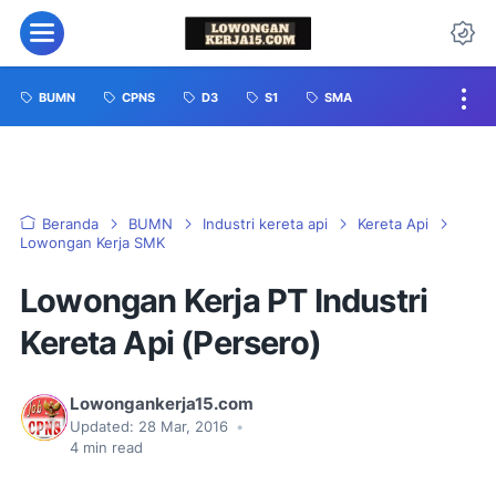
BUMN
CPNS
D3
S1
SMA
Beranda
BUMN
Industri kereta api
Kereta Api
Lowongan Kerja SMK
Lowongan Kerja PT Industri
Kereta Api (Persero)
Lowongankerja15.com
Updated:
28 Mar, 2016
•
4
min read