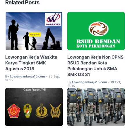
Related Posts
Lowongan Kerja Waskita
Lowongan Kerja Non CPNS
Karya Tingkat SMK
RSUD Bendan Kota
Agustus 2015
Pekalongan Untuk SMA
SMK D3 S1
By
Lowongankerja15.com
25 Sep,
•
2015
By
Lowongankerja15.com
19 Oct,
•
2015