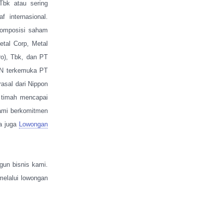
Tbk atau sering
 internasional.
 komposisi saham
tal Corp, Metal
ro), Tbk, dan PT
UMN terkemuka PT
rasal dari Nippon
 timah mencapai
ami berkomitmen
ca juga
Lowongan
un bisnis kami.
elalui lowongan