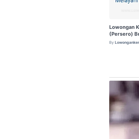
Lowongan Ke
(Persero) B
By
Lowonganker