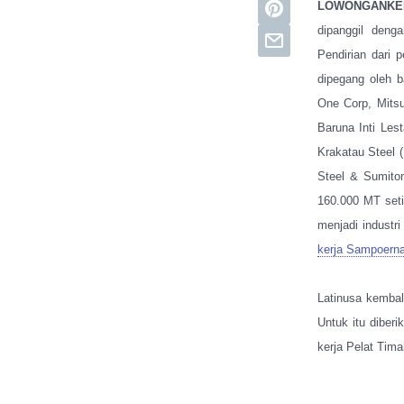
LOWONGANKE
dipanggil deng
Pendirian dari 
dipegang oleh 
One Corp, Mitsu
Baruna Inti Les
Krakatau Steel (
Steel & Sumito
160.000 MT set
menjadi industr
kerja Sampoern
Latinusa kemba
Untuk itu diber
kerja Pelat Tima