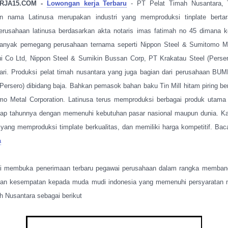
RJA15.COM -
Lowongan kerja Terbaru
- PT Pelat Timah Nusantara, 
an nama Latinusa merupakan industri yang memproduksi tinplate bertaraf
perusahaan latinusa berdasarkan akta notaris imas fatimah no 45 dimana
banyak pemegang perusahaan ternama seperti Nippon Steel & Sumitomo Me
i Co Ltd, Nippon Steel & Sumikin Bussan Corp, PT Krakatau Steel (Perse
tari. Produksi pelat timah nusantara yang juga bagian dari perusahaan B
Persero) dibidang baja. Bahkan pemasok bahan baku Tin Mill hitam piring be
mo Metal Corporation. Latinusa terus memproduksi berbagai produk utama
iap tahunnya dengan memenuhi kebutuhan pasar nasional maupun dunia. K
i yang memproduksi timplate berkualitas, dan memiliki harga kompetitif. Ba
a
li membuka penerimaan terbaru pegawai perusahaan dalam rangka membang
ikan kesempatan kepada muda mudi indonesia yang memenuhi persyaratan m
h Nusantara sebagai berikut