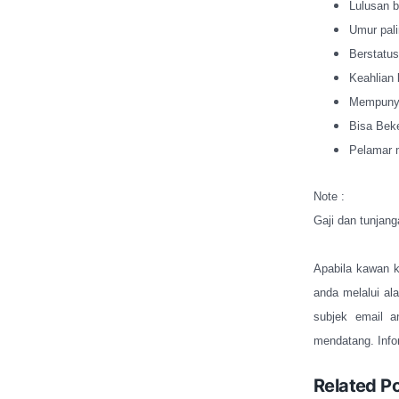
Lulusan b
Umur pali
Berstatus
Keahlian 
Mempunyai
Bisa Bek
Pelamar m
Note :
Gaji dan tunjang
Apabila kawan ka
anda melalui al
subjek email a
mendatang. Info
Related P