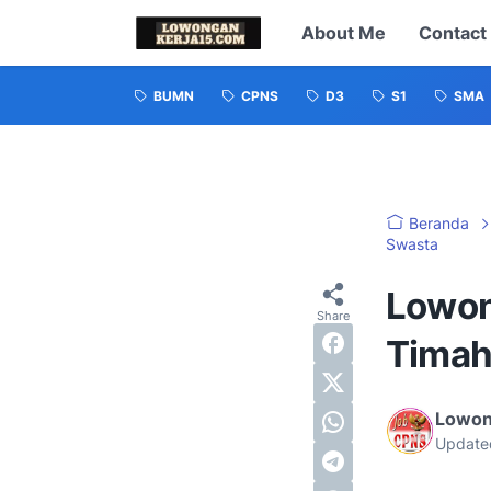
About Me
Contact
BUMN
CPNS
D3
S1
SMA
Beranda
Swasta
Lowon
Timah
Lowon
Update