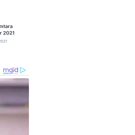
mtara
r 2021
2021