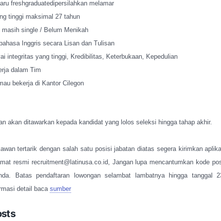
aru freshgraduatedipersilahkan melamar
ng tinggi maksimal 27 tahun
 masih single / Belum Menikah
bahasa Inggris secara Lisan dan Tulisan
 integritas yang tinggi, Kredibilitas, Keterbukaan, Kepedulian
erja dalam Tim
au bekerja di Kantor Cilegon
an akan ditawarkan kepada kandidat yang lolos seleksi hingga tahap akhir.
wan tertarik dengan salah satu posisi jabatan diatas segera kirimkan aplik
amat resmi recruitment@latinusa.co.id, Jangan lupa mencantumkan kode pos
nda. Batas pendaftaran lowongan selambat lambatnya hingga tanggal 
rmasi detail baca
sumber
osts