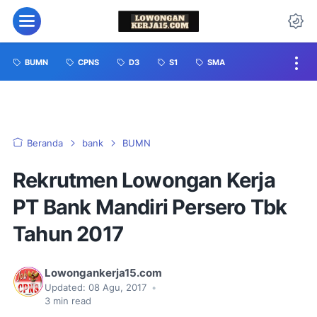
BUMN
CPNS
D3
S1
SMA
Beranda
bank
BUMN
Rekrutmen Lowongan Kerja
PT Bank Mandiri Persero Tbk
Tahun 2017
Lowongankerja15.com
Updated:
08 Agu, 2017
•
3
min read