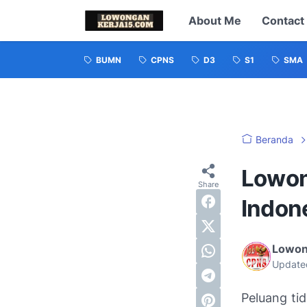
About Me
Contact
BUMN
CPNS
D3
S1
SMA
Beranda
Lowon
Indon
Lowon
Update
Peluang ti