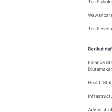
Tes Psikolo
Wawancara
Tes Keseha
Berikut daf
Finance St
Diutamakan
Health Sta
Infrastruct
Administra