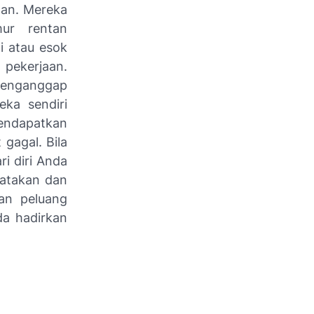
aan. Mereka
ur rentan
i atau esok
 pekerjaan.
menganggap
ka sendiri
mendapatkan
gagal. Bila
i diri Anda
katakan dan
an peluang
da hadirkan