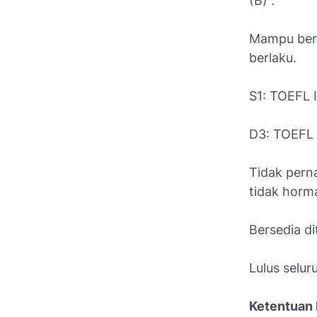
(B)”.
Mampu berb
berlaku.
S1: TOEFL 
D3: TOEFL 
Tidak pern
tidak horma
Bersedia di
Lulus selur
Ketentuan