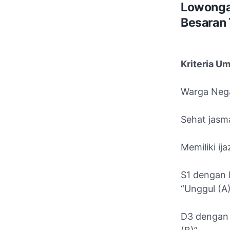
Lowongan
Besaran
Kriteria U
Warga Nega
Sehat jasm
Memiliki ij
S1 dengan I
“Unggul (A)
D3 dengan I