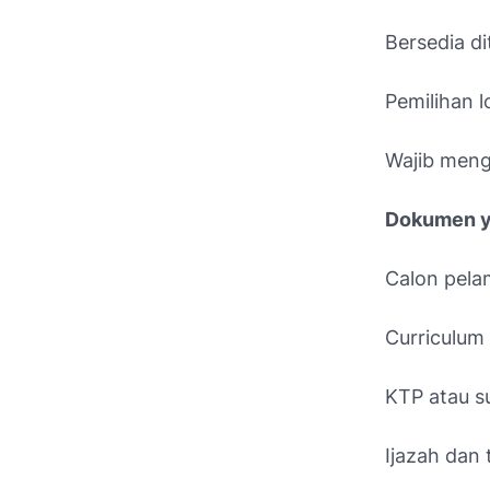
Bersedia d
Pemilihan l
Wajib mengu
Dokumen y
Calon pela
Curriculum 
KTP atau su
Ijazah dan t