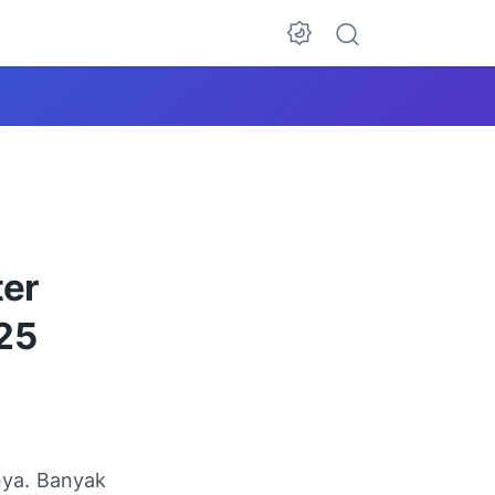
er
25
nya. Banyak