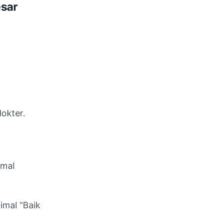
sar
okter.
imal
imal “Baik