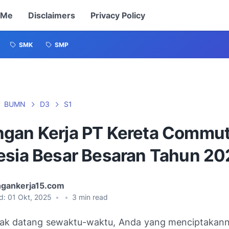
 Me
Disclaimers
Privacy Policy
SMK
SMP
BUMN
D3
S1
gan Kerja PT Kereta Commut
esia Besar Besaran Tahun 20
gankerja15.com
d:
01 Okt, 2025
•
•
3
min read
dak datang sewaktu-waktu, Anda yang menciptakan