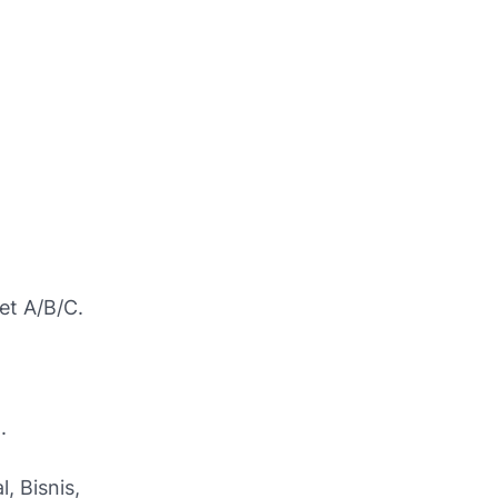
et A/B/C.
.
, Bisnis,