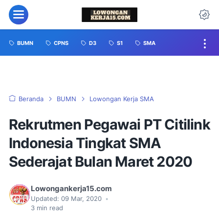
BUMN
CPNS
D3
S1
SMA
Beranda
BUMN
Lowongan Kerja SMA
Rekrutmen Pegawai PT Citilink
Indonesia Tingkat SMA
Sederajat Bulan Maret 2020
Lowongankerja15.com
Updated:
09 Mar, 2020
•
3
min read