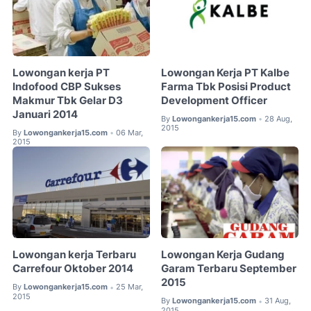
Lowongan kerja PT
Lowongan Kerja PT Kalbe
Indofood CBP Sukses
Farma Tbk Posisi Product
Makmur Tbk Gelar D3
Development Officer
Januari 2014
By
Lowongankerja15.com
28 Aug,
•
2015
By
Lowongankerja15.com
06 Mar,
•
2015
Lowongan kerja Terbaru
Lowongan Kerja Gudang
Carrefour Oktober 2014
Garam Terbaru September
2015
By
Lowongankerja15.com
25 Mar,
•
2015
By
Lowongankerja15.com
31 Aug,
•
2015