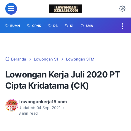
BUMN
CPNS
D3
S1
SMA
Beranda
Lowongan S1
Lowongan STM
Lowongan Kerja Juli 2020 PT
Cipta Kridatama (CK)
Lowongankerja15.com
Updated:
04 Sep, 2021
•
8
min read