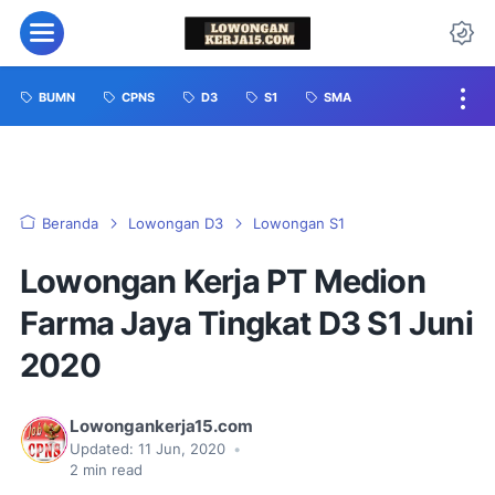
BUMN
CPNS
D3
S1
SMA
Beranda
Lowongan D3
Lowongan S1
Lowongan Kerja PT Medion
Farma Jaya Tingkat D3 S1 Juni
2020
Lowongankerja15.com
Updated:
11 Jun, 2020
•
2
min read