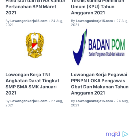
Field staf dan GTRA Kantor
Teknis Komisi Pemilihan
Pertanahan BPN Maret
Umum (KPU) Tahun
2021
Anggaran 2021
By
Lowongankerja15.com
24 Aug,
By
Lowongankerja15.com
27 Aug,
•
•
2021
2021
Lowongan Kerja TNI
Lowongan Kerja Pegawai
Angkatan Darat Tingkat
PPNPN LOKA Pengawas
SMP SMA SMK Januari
Obat Dan Makanan Tahun
2021
Anggaran 2021
By
Lowongankerja15.com
27 Aug,
By
Lowongankerja15.com
24 Aug,
•
•
2021
2021