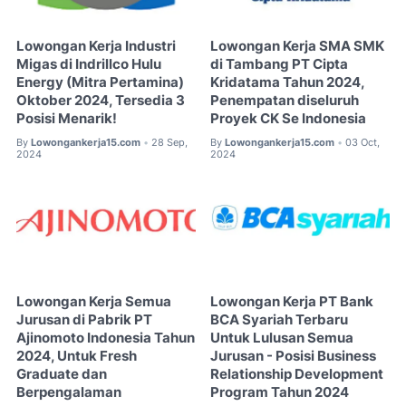
Lowongan Kerja Industri
Lowongan Kerja SMA SMK
Migas di Indrillco Hulu
di Tambang PT Cipta
Energy (Mitra Pertamina)
Kridatama Tahun 2024,
Oktober 2024, Tersedia 3
Penempatan diseluruh
Posisi Menarik!
Proyek CK Se Indonesia
By
Lowongankerja15.com
28 Sep,
By
Lowongankerja15.com
03 Oct,
•
•
2024
2024
Lowongan Kerja Semua
Lowongan Kerja PT Bank
Jurusan di Pabrik PT
BCA Syariah Terbaru
Ajinomoto Indonesia Tahun
Untuk Lulusan Semua
2024, Untuk Fresh
Jurusan - Posisi Business
Graduate dan
Relationship Development
Berpengalaman
Program Tahun 2024