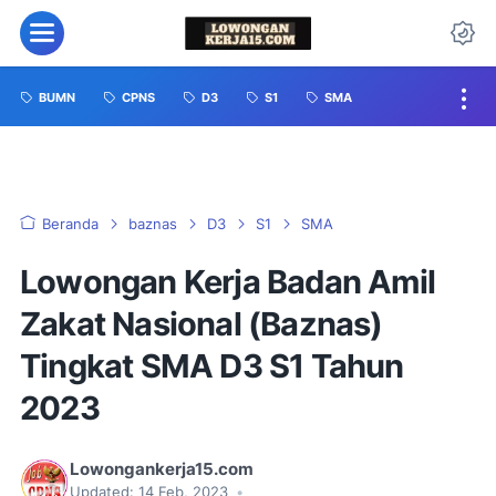
BUMN
CPNS
D3
S1
SMA
Beranda
baznas
D3
S1
SMA
Lowongan Kerja Badan Amil
Zakat Nasional (Baznas)
Tingkat SMA D3 S1 Tahun
2023
Lowongankerja15.com
Updated:
14 Feb, 2023
•