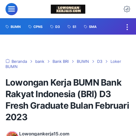
BUMN
CPNS
D3
S1
SMA
Beranda
bank
Bank BRI
BUMN
D3
Loker
BUMN
Lowongan Kerja BUMN Bank
Rakyat Indonesia (BRI) D3
Fresh Graduate Bulan Februari
2023
Lowongankerja15.com