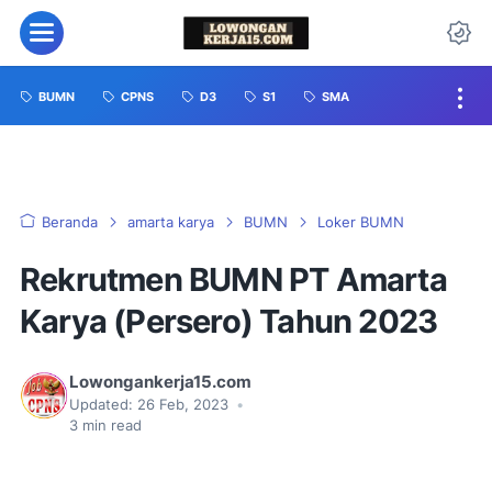
BUMN
CPNS
D3
S1
SMA
Beranda
amarta karya
BUMN
Loker BUMN
Rekrutmen BUMN PT Amarta
Karya (Persero) Tahun 2023
Lowongankerja15.com
Updated:
26 Feb, 2023
•
3
min read