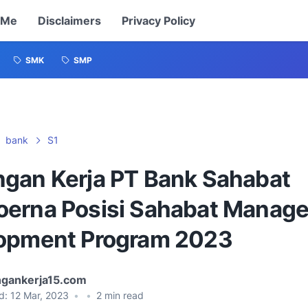
 Me
Disclaimers
Privacy Policy
SMK
SMP
bank
S1
gan Kerja PT Bank Sahabat
erna Posisi Sahabat Manag
opment Program 2023
gankerja15.com
d:
12 Mar, 2023
•
•
2
min read