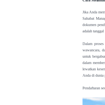
Cara Melamar
Jika Anda mem
Sahabat Manag
dokumen penduk
adalah tanggal
Dalam proses 
wawancara, da
untuk bergabu
dalam memberi
lewatkan kese
Anda di dunia
Pendaftaran se