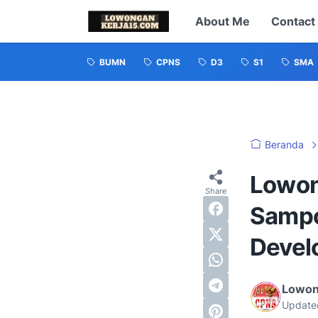
About Me
Contact
BUMN
CPNS
D3
S1
SMA
Beranda
Lowon
Sampo
Devel
Lowon
Update