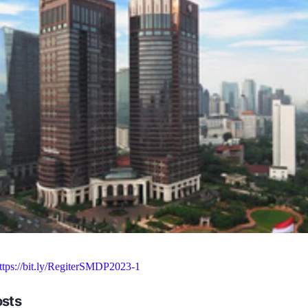
ttps://bit.ly/RegiterSMDP2023-1
osts