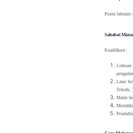
Posisi Jabatan 
Sahabat Mana
Kualifikasi :
Lulusan
pengalam
Latar be
Teknik, 
Mahir be
Memiliki
Pendafta