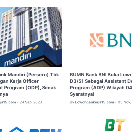
k Mandiri (Persero) Tbk
BUMN Bank BNI Buka Lowo
an Kerja Officer
D3/S1 Sebagai Assistant 
t Program (ODP), Simak
Program (ADP) Wilayah 04,
nnya
Syaratnya!
ja15.com
24 Sep, 2023
By
Lowongankerja15.com
03 Nov,
•
•