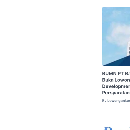
BUMN PT Ban
Buka Lowong
Developmen
Persyarata
By
Lowonganker