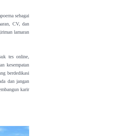
poerna sebagai
maran, CV, dan
giriman lamaran
uk tes online,
kan kesempatan
ng berdedikasi
nda dan jangan
embangun karir