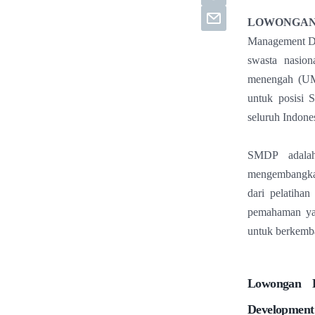
LOWONGAN
Management De
swasta nasion
menengah (UM
untuk posisi
seluruh Indones
SMDP adalah
mengembangkan
dari pelatiha
pemahaman yan
untuk berkemb
Lowongan 
Development