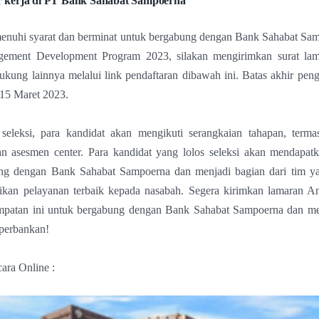
 kerja di PT Bank Sahabat Sampoerna
enuhi syarat dan berminat untuk bergabung dengan Bank Sahabat Sam
ement Development Program 2023, silakan mengirimkan surat la
ung lainnya melalui link pendaftaran dibawah ini. Batas akhir pen
 15 Maret 2023.
seleksi, para kandidat akan mengikuti serangkaian tahapan, termas
n asesmen center. Para kandidat yang lolos seleksi akan mendapat
ng dengan Bank Sahabat Sampoerna dan menjadi bagian dari tim ya
kan pelayanan terbaik kepada nasabah. Segera kirimkan lamaran A
mpatan ini untuk bergabung dengan Bank Sahabat Sampoerna dan m
 perbankan!
cara Online :