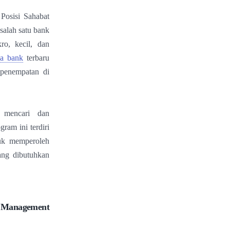
osisi Sahabat
alah satu bank
ro, kecil, dan
ja bank
terbaru
penempatan di
 mencari dan
am ini terdiri
tuk memperoleh
ang dibutuhkan
Management