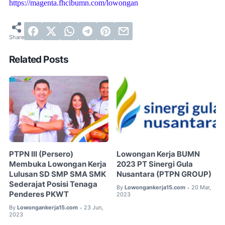
https://magenta.fhcibumn.com/lowongan
Related Posts
PTPN III (Persero)
Lowongan Kerja BUMN
Membuka Lowongan Kerja
2023 PT Sinergi Gula
Lulusan SD SMP SMA SMK
Nusantara (PTPN GROUP)
Sederajat Posisi Tenaga
By
Lowongankerja15.com
20 Mar,
•
Penderes PKWT
2023
By
Lowongankerja15.com
23 Jun,
•
2023