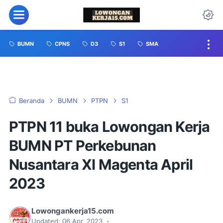
BUMN
CPNS
D3
S1
SMA
Beranda
BUMN
PTPN
S1
PTPN 11 buka Lowongan Kerja
BUMN PT Perkebunan
Nusantara XI Magenta April
2023
Lowongankerja15.com
Updated:
06 Apr, 2023
•