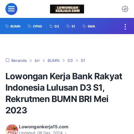
BUMN
CPNS
D3
S1
SMA
Beranda
bri
BUMN
D3
S1
Lowongan Kerja Bank Rakyat
Indonesia Lulusan D3 S1,
Rekrutmen BUMN BRI Mei
2023
Lowongankerja15.com
Updated:
06 Des, 2024
•