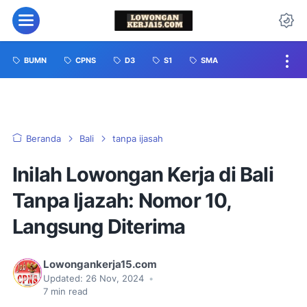
BUMN
CPNS
D3
S1
SMA
Beranda
Bali
tanpa ijasah
Inilah Lowongan Kerja di Bali
Tanpa Ijazah: Nomor 10,
Langsung Diterima
Lowongankerja15.com
Updated:
26 Nov, 2024
•
7
min read