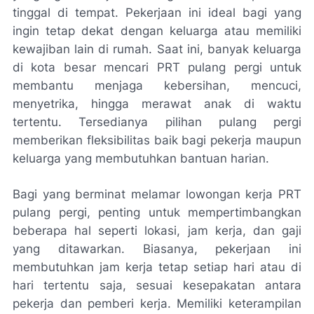
tinggal di tempat. Pekerjaan ini ideal bagi yang
ingin tetap dekat dengan keluarga atau memiliki
kewajiban lain di rumah. Saat ini, banyak keluarga
di kota besar mencari PRT pulang pergi untuk
membantu menjaga kebersihan, mencuci,
menyetrika, hingga merawat anak di waktu
tertentu. Tersedianya pilihan pulang pergi
memberikan fleksibilitas baik bagi pekerja maupun
keluarga yang membutuhkan bantuan harian.
Bagi yang berminat melamar lowongan kerja PRT
pulang pergi, penting untuk mempertimbangkan
beberapa hal seperti lokasi, jam kerja, dan gaji
yang ditawarkan. Biasanya, pekerjaan ini
membutuhkan jam kerja tetap setiap hari atau di
hari tertentu saja, sesuai kesepakatan antara
pekerja dan pemberi kerja. Memiliki keterampilan