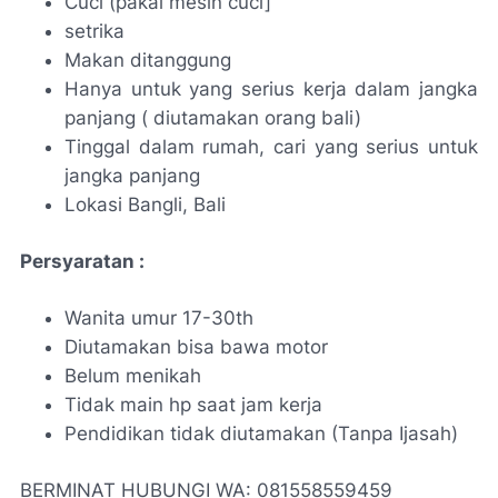
Cuci (pakai mesin cuci]
setrika
Makan ditanggung
Hanya untuk yang serius kerja dalam jangka
panjang ( diutamakan orang bali)
Tinggal dalam rumah, cari yang serius untuk
jangka panjang
Lokasi Bangli, Bali
Persyaratan :
Wanita umur 17-30th
Diutamakan bisa bawa motor
Belum menikah
Tidak main hp saat jam kerja
Pendidikan tidak diutamakan (Tanpa Ijasah)
BERMINAT HUBUNGI WA: 081558559459