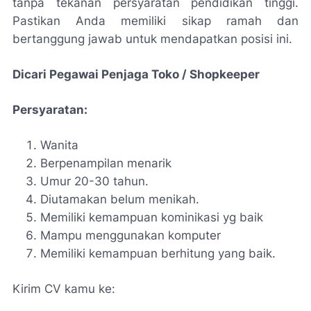
tanpa tekanan persyaratan pendidikan tinggi.
Pastikan Anda memiliki sikap ramah dan
bertanggung jawab untuk mendapatkan posisi ini.
Dicari Pegawai Penjaga Toko / Shopkeeper
Persyaratan:
Wanita
Berpenampilan menarik
Umur 20-30 tahun.
Diutamakan belum menikah.
Memiliki kemampuan kominikasi yg baik
Mampu menggunakan komputer
Memiliki kemampuan berhitung yang baik.
Kirim CV kamu ke: