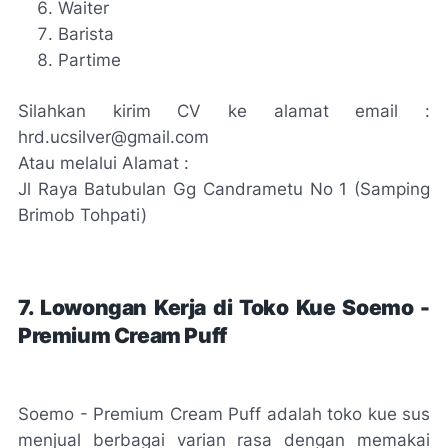
Waiter
Barista
Partime
Silahkan kirim CV ke alamat email :
hrd.ucsilver@gmail.com
Atau melalui Alamat :
Jl Raya Batubulan Gg Candrametu No 1 (Samping
Brimob Tohpati)
7. Lowongan Kerja di Toko Kue Soemo -
Premium Cream Puff
Soemo - Premium Cream Puff adalah toko kue sus
menjual berbagai varian rasa dengan memakai