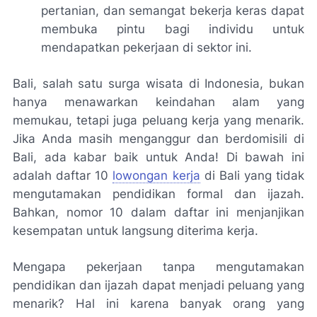
pertanian, dan semangat bekerja keras dapat
membuka pintu bagi individu untuk
mendapatkan pekerjaan di sektor ini.
Bali, salah satu surga wisata di Indonesia, bukan
hanya menawarkan keindahan alam yang
memukau, tetapi juga peluang kerja yang menarik.
Jika Anda masih menganggur dan berdomisili di
Bali, ada kabar baik untuk Anda! Di bawah ini
adalah daftar 10
lowongan kerja
di Bali yang tidak
mengutamakan pendidikan formal dan ijazah.
Bahkan, nomor 10 dalam daftar ini menjanjikan
kesempatan untuk langsung diterima kerja.
Mengapa pekerjaan tanpa mengutamakan
pendidikan dan ijazah dapat menjadi peluang yang
menarik? Hal ini karena banyak orang yang