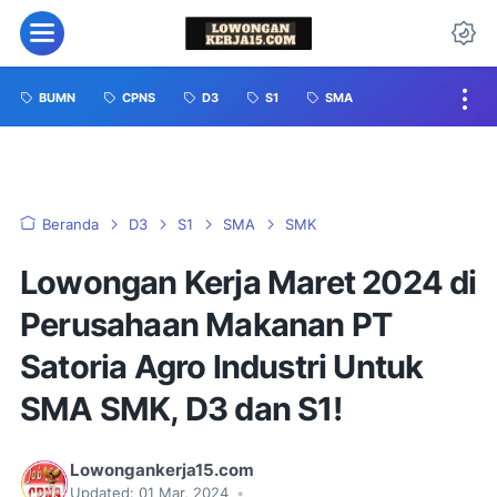
BUMN
CPNS
D3
S1
SMA
Beranda
D3
S1
SMA
SMK
Lowongan Kerja Maret 2024 di
Perusahaan Makanan PT
Satoria Agro lndustri Untuk
SMA SMK, D3 dan S1!
Lowongankerja15.com
Updated:
01 Mar, 2024
•