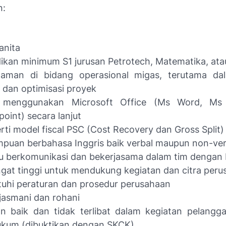
n:
anita
ikan minimum S1 jurusan Petrotech, Matematika, atau
laman di bidang operasional migas, terutama da
l dan optimisasi proyek
 menggunakan Microsoft Office (Ms Word, Ms
oint) secara lanjut
ti model fiscal PSC (Cost Recovery dan Gross Split)
uan berbahasa Inggris baik verbal maupun non-ver
 berkomunikasi dan bekerjasama dalam tim dengan 
at tinggi untuk mendukung kegiatan dan citra per
uhi peraturan dan prosedur perusahaan
jasmani dan rohani
n baik dan tidak terlibat dalam kegiatan pelanggar
ukum (dibuktikan dengan SKCK)