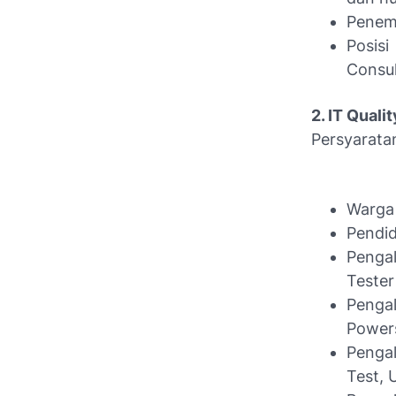
Penem
Posisi
Consul
2. IT Qual
Persyarata
Warga
Pendid
Pengal
Tester
Penga
Powers
Penga
Test, 