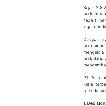
Sejak 2002
berkembang
seperti pe
juga mendi
Dengan eks
pengamana
mengelola 
berkolabor
mengemban
PT Pertami
kerja terb
tersedia b
1. Decisio