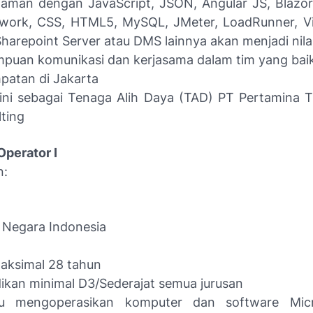
aman dengan JavaScript, JSON, Angular JS, Blazor
work, CSS, HTML5, MySQL, JMeter, LoadRunner, Vi
Sharepoint Server atau DMS lainnya akan menjadi nil
puan komunikasi dan kerjasama dalam tim yang bai
patan di Jakarta
 ini sebagai Tenaga Alih Daya (TAD) PT Pertamina T
ting
Operator I
n:
 Negara Indonesia
aksimal 28 tahun
ikan minimal D3/Sederajat semua jurusan
 mengoperasikan komputer dan software Micr