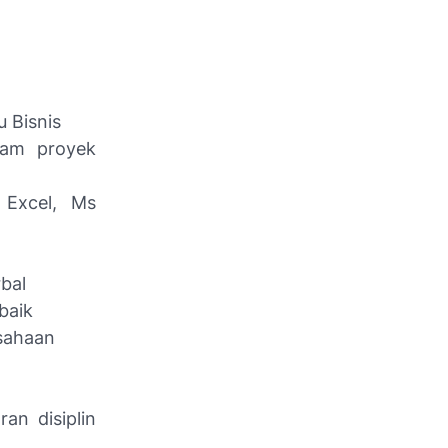
 Bisnis
lam proyek
 Excel, Ms
bal
baik
usahaan
an disiplin