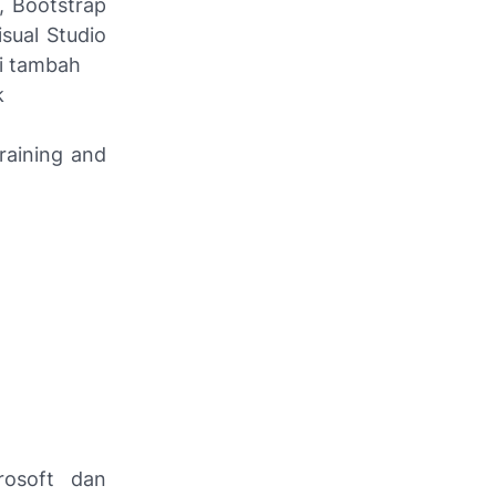
, Bootstrap
sual Studio
ai tambah
k
raining and
osoft dan