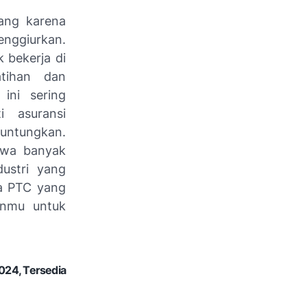
rang karena
nggiurkan.
 bekerja di
atihan dan
 ini sering
 asuransi
guntungkan.
hwa banyak
dustri yang
na PTC yang
anmu untuk
024, Tersedia