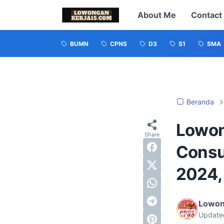
About Me
Contact
BUMN
CPNS
D3
S1
SMA
Beranda
Lowon
Consu
2024, 
Lowon
Update