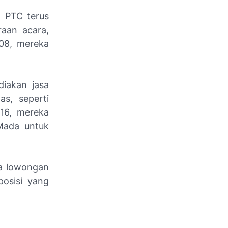
. PTC terus
raan acara,
008, mereka
diakan jasa
s, seperti
016, mereka
 Mada untuk
ka lowongan
posisi yang