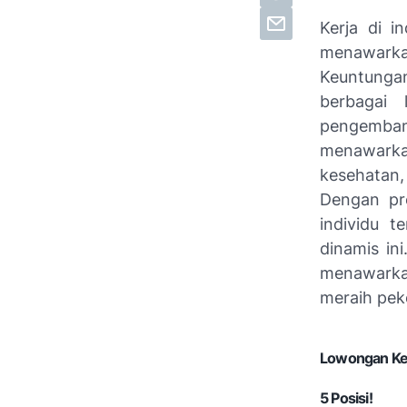
Kerja di i
menawarka
Keuntungan
berbagai 
pengembang
menawarka
kesehatan,
Dengan pr
individu t
dinamis in
menawarka
meraih peke
Lowongan Ker
5 Posisi!