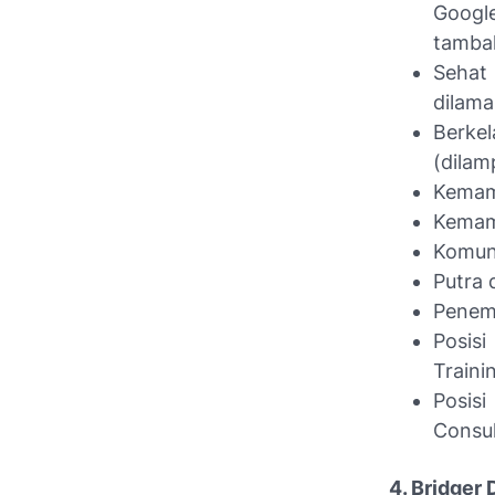
Google
tamba
Sehat
dilama
Berkel
(dilam
Kemamp
Kemam
Komuni
Putra 
Penemp
Posisi
Traini
Posisi
Consul
4. Bridger 