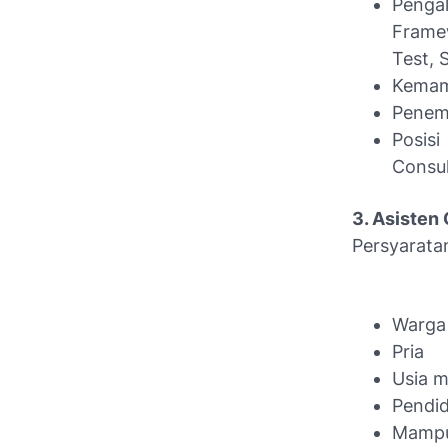
Pengal
Frame
Test, 
Kemam
Penem
Posisi
Consul
3. Asisten 
Persyarata
Warga
Pria
Usia m
Pendid
Mampu