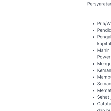
Persyarata
Pria/W
Pendid
Penga
kapita
Mahir
Powerp
Menger
Kemamp
Mampu
Semang
Memat
Sehat 
Catata
dan h