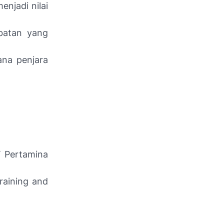
njadi nilai
abatan yang
ana penjara
T Pertamina
raining and