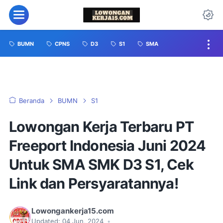
BUMN
CPNS
D3
S1
SMA
Beranda
BUMN
S1
Lowongan Kerja Terbaru PT
Freeport Indonesia Juni 2024
Untuk SMA SMK D3 S1, Cek
Link dan Persyaratannya!
Lowongankerja15.com
Updated:
04 Jun, 2024
•