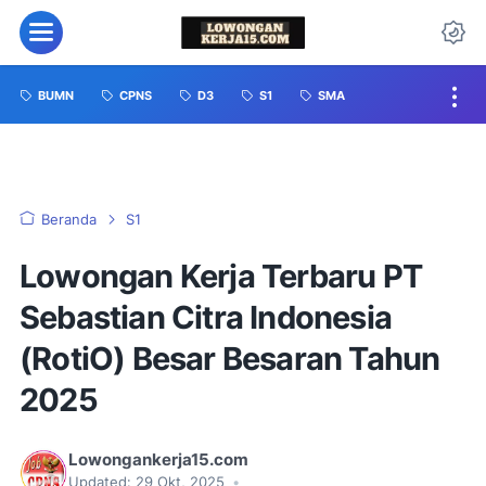
BUMN
CPNS
D3
S1
SMA
Beranda
S1
Lowongan Kerja Terbaru PT
Sebastian Citra Indonesia
(RotiO) Besar Besaran Tahun
2025
Lowongankerja15.com
Updated:
29 Okt, 2025
•