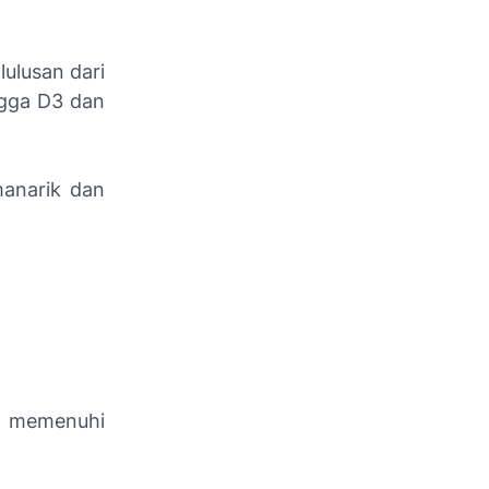
ulusan dari
gga D3 dan
manarik dan
us memenuhi