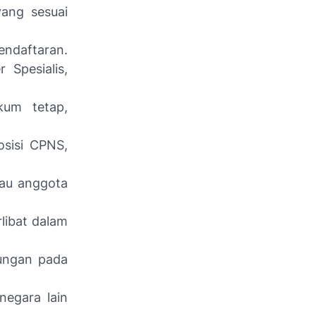
yang sesuai
endaftaran.
 Spesialis,
kum tetap,
osisi CPNS,
tau anggota
rlibat dalam
tungan pada
negara lain