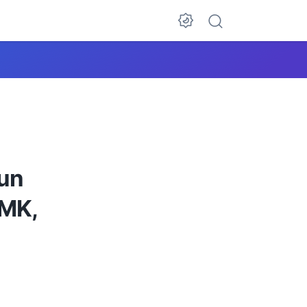
hun
SMK,