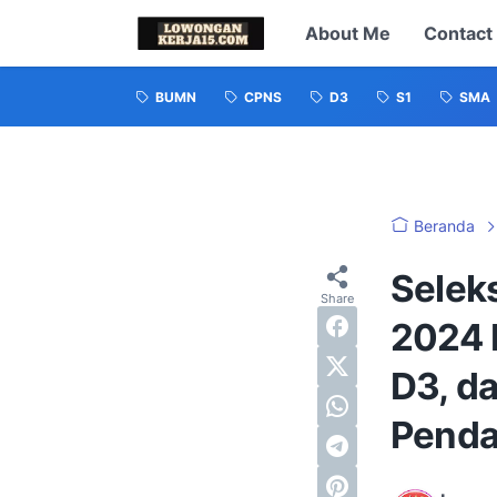
About Me
Contact
BUMN
CPNS
D3
S1
SMA
Beranda
Selek
2024 
D3, da
Penda