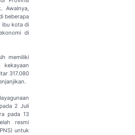
i Provinsi
. Awalnya,
di beberapa
ibu kota di
 ekonomi di
ih memiliki
n kekayaan
tar 317.080
njanjikan.
dayagunaan
pada 2 Juli
ara pada 13
elah resmi
CPNS) untuk