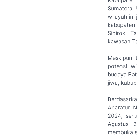
Kabupaten
Sumatera 
wilayah in
kabupaten 
Sipirok, T
kawasan Ta
Meskipun t
potensi w
budaya Bat
jiwa, kabup
Berdasark
Aparatur N
2024, sert
Agustus 2
membuka se