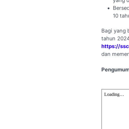
yang d
Bersed
10 tah
Bagi yang 
tahun 2024
https://ss
dan memenu
Pengumuma