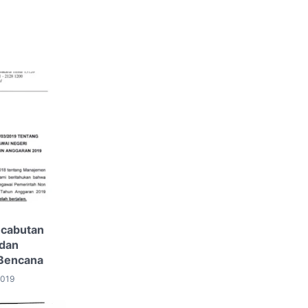
cabutan
dan
 Bencana
2019