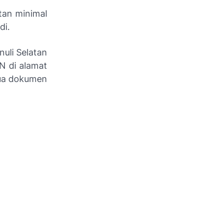
tan minimal
di.
uli Selatan
N di alamat
mua dokumen