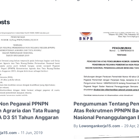
osts
Non Pegawai PPNPN
Pengumuman Tentang Pen
 Agraria dan Tata Ruang
Atas Rekrutmen PPNPN Ba
A D3 S1 Tahun Anggaran
Nasional Penanggulangan
By
Lowongankerja15.com
29 Apr, 
•
ja15.com
11 Jun, 2019
•