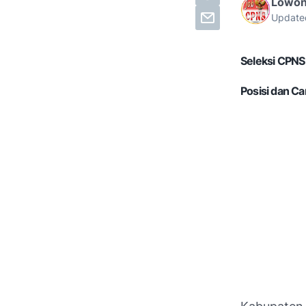
Lowon
Update
Seleksi CPNS
Posisi dan Ca