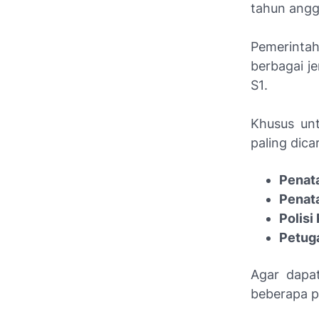
tahun angg
Pemerintah
berbagai je
S1
.
Khusus un
paling dica
Penat
Penat
Polisi
Petug
Agar dapat
beberapa p