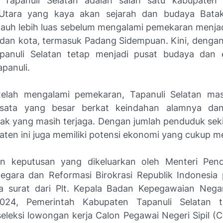
 Tapanuli Selatan adalah salah satu kabupaten d
Utara yang kaya akan sejarah dan budaya Batak
i jauh lebih luas sebelum mengalami pemekaran menja
dan kota, termasuk Padang Sidempuan. Kini, dengan 
apanuli Selatan tetap menjadi pusat budaya dan
panuli.
elah mengalami pemekaran, Tapanuli Selatan mas
isata yang besar berkat keindahan alamnya da
ak yang masih terjaga. Dengan jumlah penduduk seki
aten ini juga memiliki potensi ekonomi yang cukup me
an keputusan yang dikeluarkan oleh Menteri Pen
egara dan Reformasi Birokrasi Republik Indonesia 
a surat dari Plt. Kepala Badan Kepegawaian Neg
024, Pemerintah Kabupaten Tapanuli Selatan t
leksi lowongan kerja Calon Pegawai Negeri Sipil (