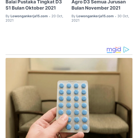
Balai Pustaka Tingkat D3
Agro D3 Semua Jurusan
S1 Bulan Oktober 2021
Bulan November 2021
By
Lowongankerja15.com
20 Oct,
By
Lowongankerja15.com
30 Oct,
•
•
2021
2021