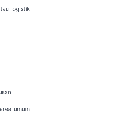
au logistik
usan.
 area umum