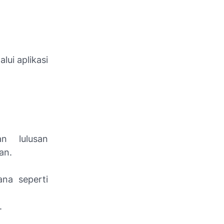
ui aplikasi
n lulusan
an.
ana seperti
.