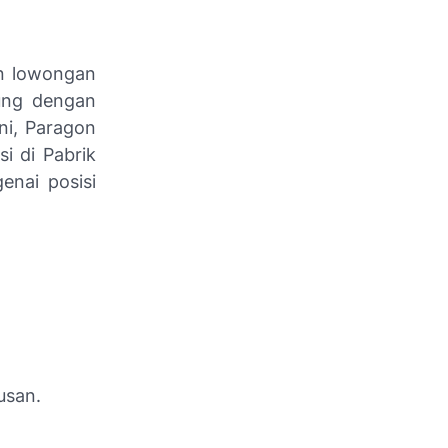
an
lowongan
ung dengan
ni, Paragon
i di Pabrik
enai posisi
usan.