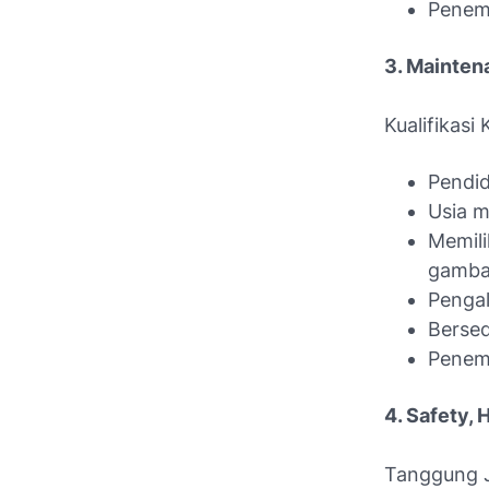
Penemp
3. Mainten
Kualifikasi
Pendid
Usia m
Memili
gambar
Pengal
Bersed
Penemp
4. Safety,
Tanggung 