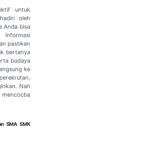
ktif untuk
adiri oleh
 Anda bisa
 informasi
an pastikan
uk bertanya
erta budaya
langsung ke
erekrutan,
ginkan. Nah
in mencocba
usan SMA SMK