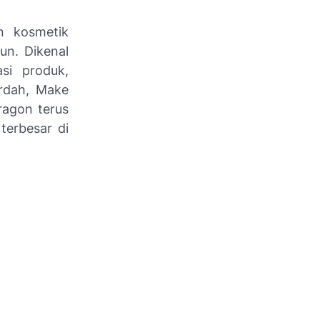
n kosmetik
un. Dikenal
asi produk,
ardah, Make
aragon terus
terbesar di