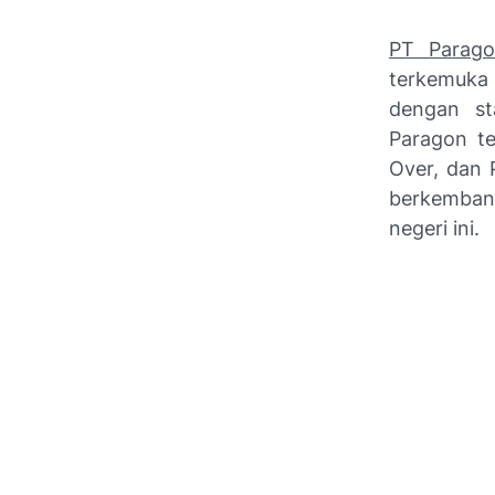
PT Parago
terkemuka 
dengan sta
Paragon te
Over, dan P
berkembang
negeri ini.