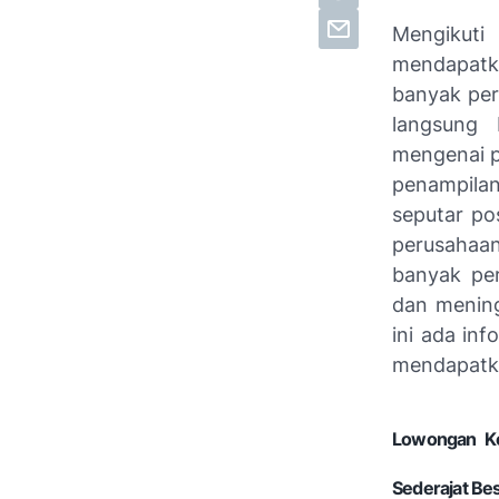
Mengikuti
mendapatk
banyak pe
langsung 
mengenai p
penampilan
seputar po
perusahaan
banyak pe
dan mening
ini ada in
mendapatka
Lowongan Ke
Sederajat Be