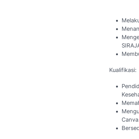
Melaku
Menang
Mengel
SIRAJ
Membua
Kualifikasi:
Pendi
Keseha
Memaha
Mengu
Canva
Bersed