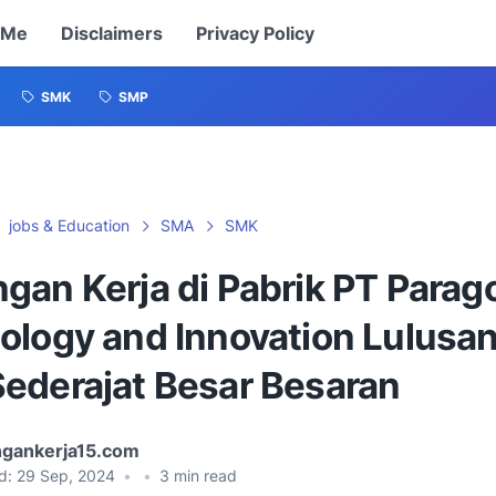
 Me
Disclaimers
Privacy Policy
SMK
SMP
jobs & Education
SMA
SMK
gan Kerja di Pabrik PT Parag
ology and Innovation Lulusa
ederajat Besar Besaran
gankerja15.com
d:
29 Sep, 2024
•
•
3
min read