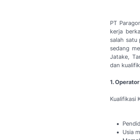
PT Parago
kerja berka
salah satu
sedang men
Jatake, Ta
dan kualifi
1. Operato
Kualifikasi
Pendid
Usia m