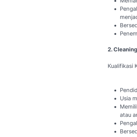
Memaha
Pengal
menjad
Bersed
Penemp
2. Cleanin
Kualifikasi
Pendid
Usia m
Memil
atau a
Pengal
Bersed