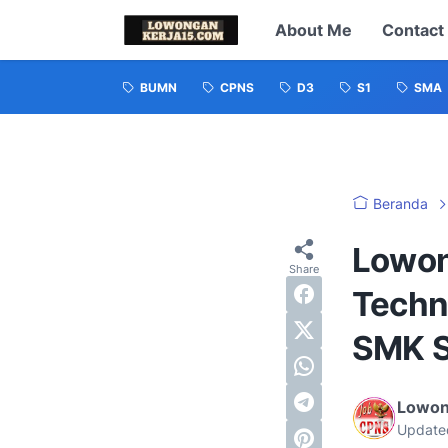
About Me
Contact
BUMN
CPNS
D3
S1
SMA
Beranda
Lowon
Techn
SMK S
Lowon
Update