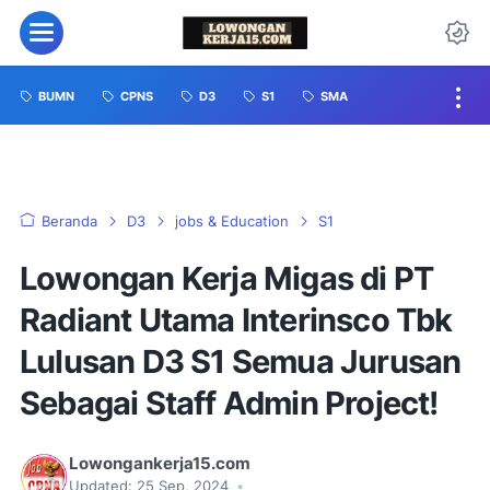
BUMN
CPNS
D3
S1
SMA
Beranda
D3
jobs & Education
S1
Lowongan Kerja Migas di PT
Radiant Utama Interinsco Tbk
Lulusan D3 S1 Semua Jurusan
Sebagai Staff Admin Project!
Lowongankerja15.com
Updated:
25 Sep, 2024
•