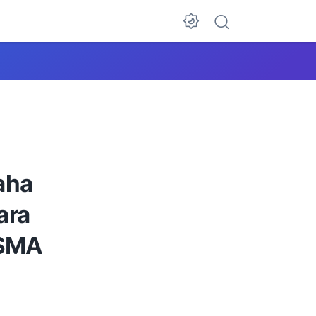
aha
ara
 SMA