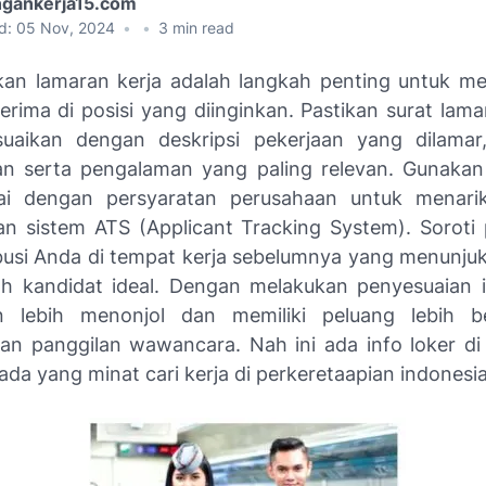
gankerja15.com
d:
05 Nov, 2024
•
•
3
min read
an lamaran kerja adalah langkah penting untuk m
terima di posisi yang diinginkan. Pastikan surat lam
uaikan dengan deskripsi pekerjaan yang dilamar
an serta pengalaman yang paling relevan. Gunakan
ai dengan persyaratan perusahaan untuk menarik
an sistem ATS (Applicant Tracking System). Soroti
busi Anda di tempat kerja sebelumnya yang menunj
h kandidat ideal. Dengan melakukan penyesuaian i
 lebih menonjol dan memiliki peluang lebih b
n panggilan wawancara. Nah ini ada info loker di
ada yang minat cari kerja di perkeretaapian indonesia