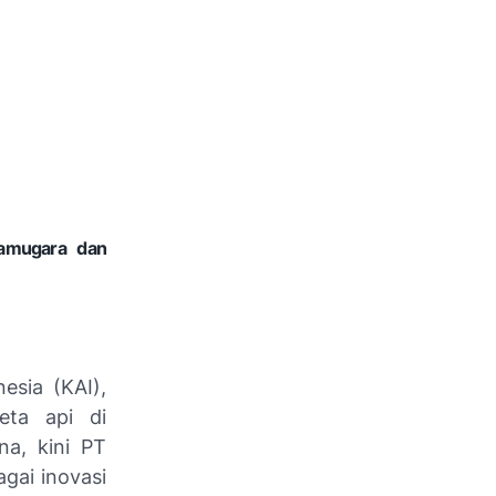
ramugara dan
esia (KAI),
eta api di
na, kini PT
gai inovasi