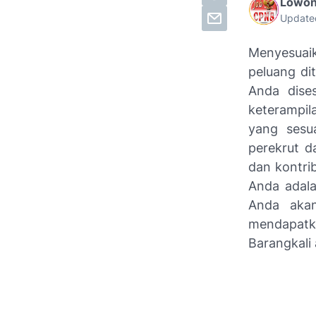
Lowon
Update
Menyesuaik
peluang di
Anda dises
keterampil
yang sesu
perekrut d
dan kontri
Anda adala
Anda akan
mendapatka
Barangkali 