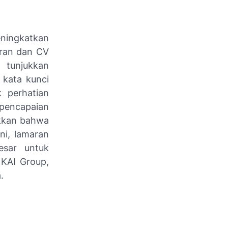
eningkatkan
aran dan CV
, tunjukkan
 kata kunci
 perhatian
 pencapaian
ukkan bahwa
ni, lamaran
esar untuk
 KAI Group,
.