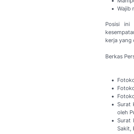
Mampu 
Wajib 
Posisi in
kesempatan
kerja yang
Berkas Per
Fotoko
Fotok
Fotoko
Surat 
oleh P
Surat
Sakit, 