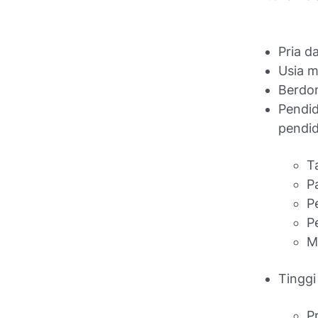
Pria d
Usia m
Berdom
Pendi
pendid
T
P
P
P
M
Tinggi
P