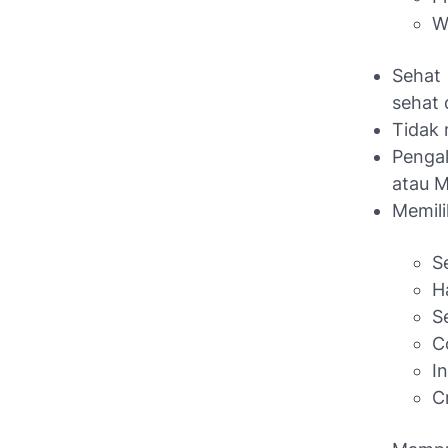
W
Sehat
sehat 
Tidak 
Pengal
atau M
Memili
S
H
Se
C
I
C