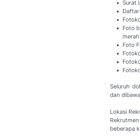
Surat 
Daftar
Fotoko
Foto b
merah
Foto F
Fotoko
Fotoko
Fotoko
Seluruh do
dan dibawa
Lokasi Rek
Rekrutmen
beberapa ko