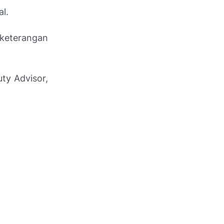
l.
 keterangan
uty Advisor,