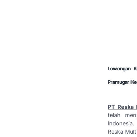
Lowongan Ke
Pramugari Ke
PT Reska 
telah men
Indonesia.
Reska Mult