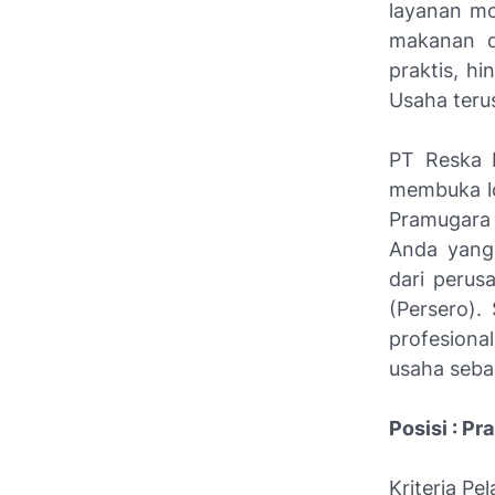
layanan m
makanan d
praktis, h
Usaha teru
PT Reska M
membuka
Pramugara 
Anda yang 
dari perus
(Persero).
profesiona
usaha seba
Posisi : P
Kriteria P