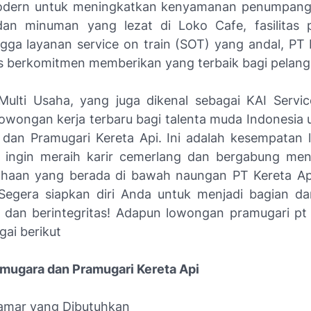
odern untuk meningkatkan kenyamanan penumpang. 
an minuman yang lezat di Loko Cafe, fasilitas p
ingga layanan service on train (SOT) yang andal, PT 
s berkomitmen memberikan yang terbaik bagi pelang
ulti Usaha, yang juga dikenal sebagai KAI Service
lowongan kerja terbaru
bagi talenta muda Indonesia u
dan Pramugari Kereta Api. Ini adalah kesempatan 
ingin meraih karir cemerlang dan bergabung men
ahaan yang berada di bawah naungan PT Kereta Ap
 Segera siapkan diri Anda untuk menjadi bagian da
l dan berintegritas! Adapun lowongan pramugari pt 
gai berikut
ramugara dan Pramugari Kereta Api
elamar yang Dibutuhkan