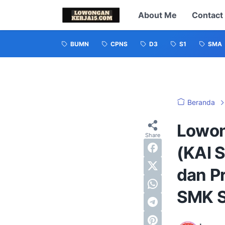
About Me
Contact
BUMN
CPNS
D3
S1
SMA
Beranda
Lowon
(KAI 
dan P
SMK S