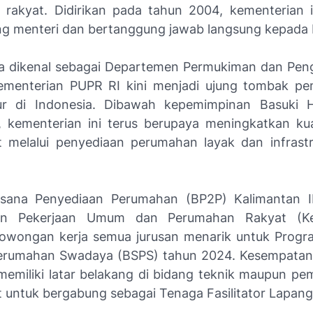
rakyat. Didirikan pada tahun 2004, kementerian i
ng menteri dan bertanggung jawab langsung kepada 
a dikenal sebagai Departemen Permukiman dan Pe
Kementerian PUPR RI kini menjadi ujung tombak p
tur di Indonesia. Dibawah kepemimpinan Basuki 
, kementerian ini terus berupaya meningkatkan kua
 melalui penyediaan perumahan layak dan infrast
aksana Penyediaan Perumahan (BP2P) Kalimantan I
ian Pekerjaan Umum dan Perumahan Rakyat (K
lowongan kerja semua jurusan
menarik untuk Progr
erumahan Swadaya (BSPS) tahun 2024. Kesempatan 
memiliki latar belakang di bidang teknik maupun p
 untuk bergabung sebagai Tenaga Fasilitator Lapang