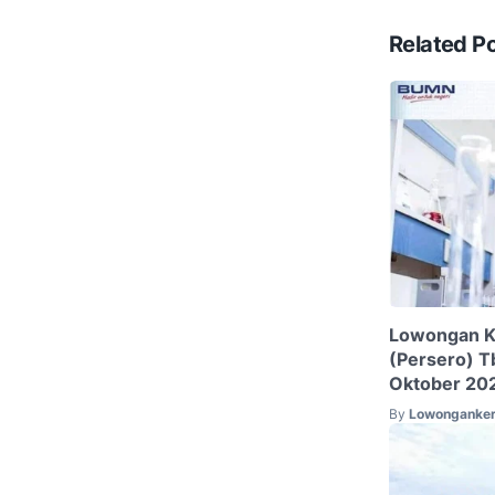
Related P
Lowongan Ke
(Persero) T
Oktober 20
By
Lowonganker