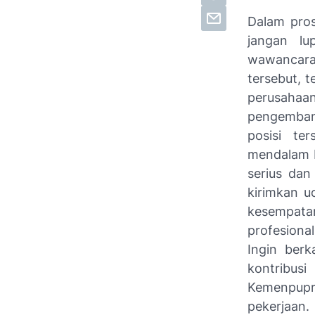
Dalam pros
jangan lu
wawancara.
tersebut, t
perusaha
pengembang
posisi te
mendalam b
serius dan
kirimkan u
kesempatan
profesiona
Ingin ber
kontribus
Kemenpupr
pekerjaan.