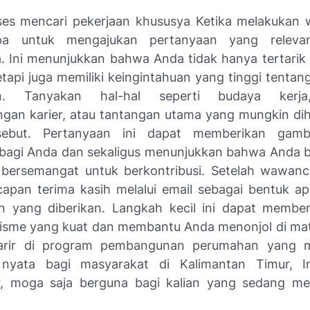
es mencari pekerjaan khususya Ketika melakukan
pa untuk mengajukan pertanyaan yang releva
 Ini menunjukkan bahwa Anda tidak hanya tertarik 
etapi juga memiliki keingintahuan yang tinggi tenta
an. Tanyakan hal-hal seperti budaya kerja
an karier, atau tantangan utama yang mungkin di
rsebut. Pertanyaan ini dapat memberikan gamb
agi Anda dan sekaligus menunjukkan bahwa Anda 
 bersemangat untuk berkontribusi. Setelah wawanca
capan terima kasih melalui email sebagai bentuk apr
 yang diberikan. Langkah kecil ini dapat membe
lisme yang kuat dan membantu Anda menonjol di mat
karir di program pembangunan perumahan yang 
i nyata bagi masyarakat di Kalimantan Timur, In
, moga saja berguna bagi kalian yang sedang m