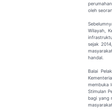
perumahan 
oleh seora
Sebelumny
Wilayah, 
infrastruk
sejak 2014
masyarakat
handal.
Balai Pel
Kementer
membuka
Stimulan P
bagi yang 
masyarakat