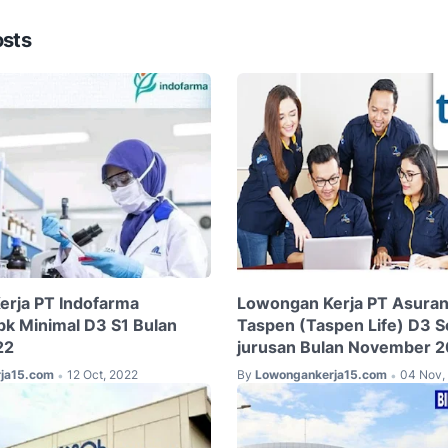
osts
rja PT Indofarma
Lowongan Kerja PT Asuran
bk Minimal D3 S1 Bulan
Taspen (Taspen Life) D3 
22
jurusan Bulan November 
ja15.com
12 Oct, 2022
By
Lowongankerja15.com
04 Nov,
•
•