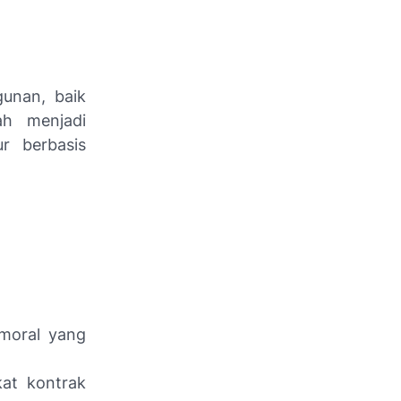
gunan, baik
ah menjadi
ur berbasis
 moral yang
kat kontrak