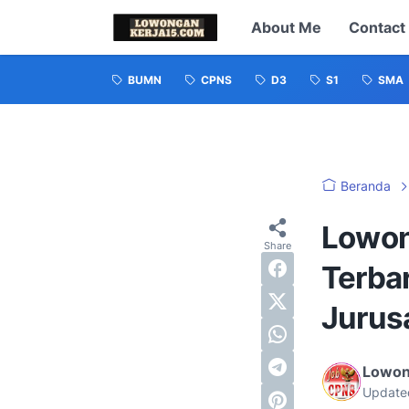
About Me
Contact
BUMN
CPNS
D3
S1
SMA
Beranda
Lowon
Terba
Jurusa
Lowon
Update