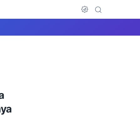
a
nya