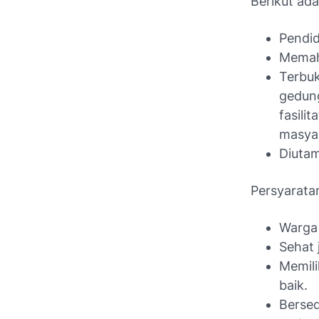
Berikut ada
Pendid
Memaha
Terbu
gedun
fasil
masya
Diutam
Persyarat
Warga 
Sehat 
Memili
baik.
Bersed