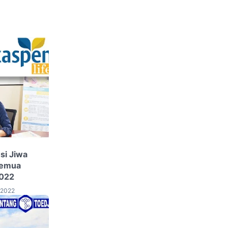
si Jiwa
Semua
2022
 2022