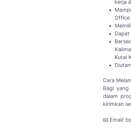
kerja 
Mampu
Office
Memili
Dapat 
Berse
Kalim
Kutai 
Diutam
Cara Melam
Bagi yang 
dalam pro
kirimkan la
📧 Email: 