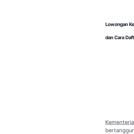
Lowongan Ker
dan Cara Daf
Kementeri
bertanggun