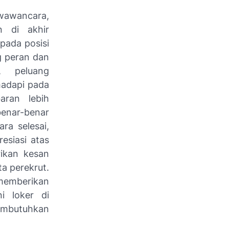
 wawancara,
n di akhir
pada posisi
ng peran dan
, peluang
hadapi pada
aran lebih
benar-benar
ra selesai,
esiasi atas
rikan kesan
a perekrut.
memberikan
i loker di
embutuhkan