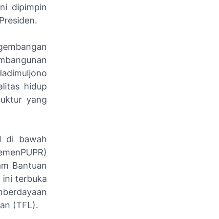
ni dipimpin
Presiden.
ngembangan
embangunan
Hadimuljono
litas hidup
ruktur yang
I di bawah
emenPUPR)
am Bantuan
ini terbuka
emberdayaan
an (TFL).