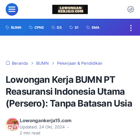
BUMN
CPNS
D3
S1
SMA
Beranda
BUMN
Pekerjaan & Pendidikan
Lowongan Kerja BUMN PT
Reasuransi Indonesia Utama
(Persero): Tanpa Batasan Usia
Lowongankerja15.com
Updated:
24 Okt, 2024
•
2
min read