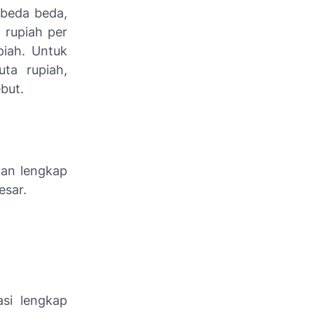
rbeda beda,
 rupiah per
piah. Untuk
uta rupiah,
but.
uan lengkap
esar.
si lengkap