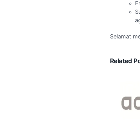
E
S
a
Selamat me
Related P