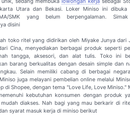
n unik, sedang membuka
lowongan kerja
sebagai St
karta Utara dan Bekasi. Loker Miniso ini dibuk
SMA/SMK yang belum berpengalaman. Simak 
ya disini
lah toko ritel yang didirikan oleh Miyake Junya dari
ari Cina, menyediakan berbagai produk seperti p
umah tangga, aksesori, dan alat tulis. Toko ini 
an barang berkualitas dengan desain simple dan na
angkau. Selain memiliki cabang di berbagai negar
 Miniso juga melayani pembelian online melalui Minis
op di Shopee, dengan tema "Love Life, Love Miniso." 
memenuhi kebutuhan konsumen dengan produk yan
mudah diakses. Nah bagi yang mau berkarir di ritel
 dan syarat masuk kerja di miniso berikut