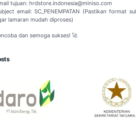
mail tujuan: hrdstore.indonesia@miniso.com
ubject email: SC_PENEMPATAN (Pastikan format su
gar lamaran mudah diproses)
ncoba dan semoga sukses! 🚀
osts