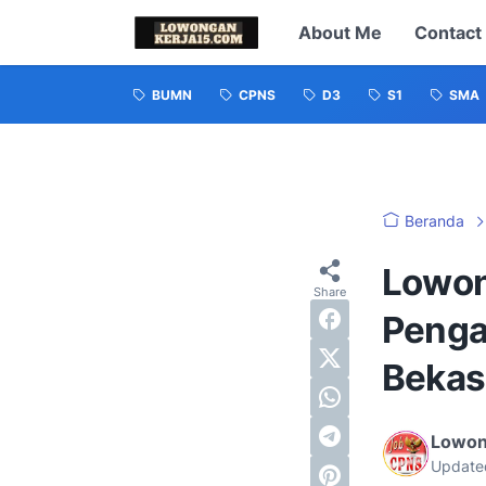
About Me
Contact
BUMN
CPNS
D3
S1
SMA
Beranda
Lowon
Penga
Bekasi
Lowon
Update