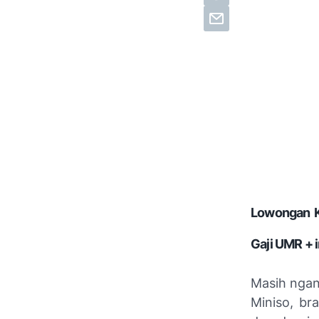
Lowongan K
Gaji UMR + i
Masih ngan
Miniso, br