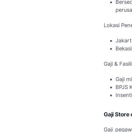
Berse
perus
Lokasi Pe
Jakart
Bekasi
Gaji & Fasi
Gaji m
BPJS 
Insent
Gaji Store
Gaji pegaw