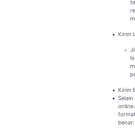
t
r
m
Kirim 
J
l
m
p
Kirim 
Selai
online
format
benar: