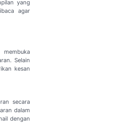
mpilan yang
ibaca agar
ng membuka
ran. Selain
rikan kesan
ran secara
maran dalam
mail dengan