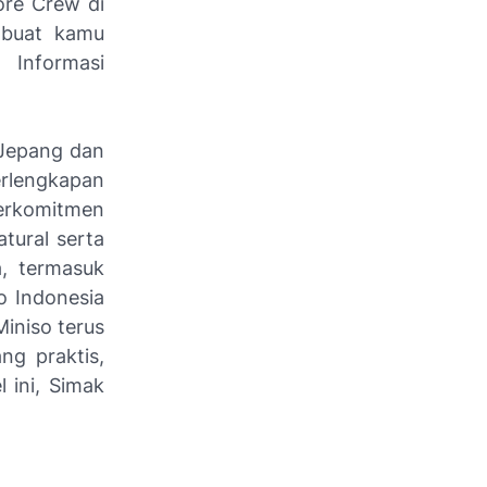
ore Crew di
a buat kamu
Informasi
 Jepang dan
erlengkapan
berkomitmen
tural serta
a, termasuk
o Indonesia
Miniso terus
g praktis,
 ini, Simak