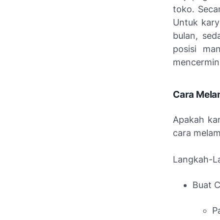
toko. Seca
Untuk kary
bulan, sed
posisi man
mencermink
Cara Melam
Apakah kam
cara melama
Langkah-La
Buat C
P