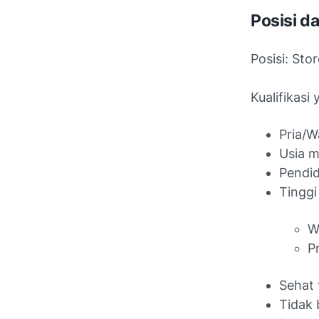
Posisi d
Posisi: Sto
Kualifikasi
Pria/W
Usia m
Pendid
Tinggi
W
P
Sehat 
Tidak 