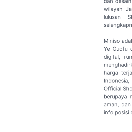
dan desai
wilayah Ja
lulusan 
selengkapn
Miniso ada
Ye Guofu d
digital, r
menghadirk
harga terj
Indonesia,
Official Sh
berupaya 
aman, dan 
info posisi