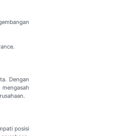
gembangan
rance.
rta. Dengan
u mengasah
erusahaan.
pati posisi