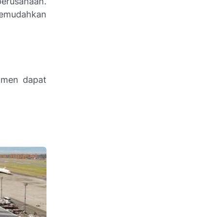
perusahaan.
 memudahkan
utmen dapat