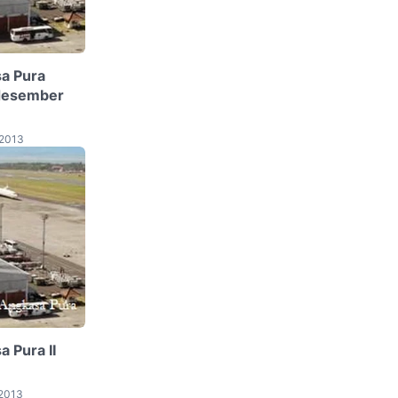
a Pura
 desember
 2013
 Pura II
 2013