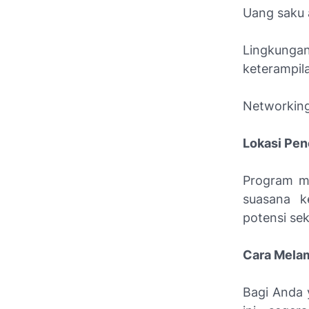
Uang saku 
Lingkung
keterampil
Networking 
Lokasi Pe
Program ma
suasana k
potensi se
Cara Melam
Bagi Anda 