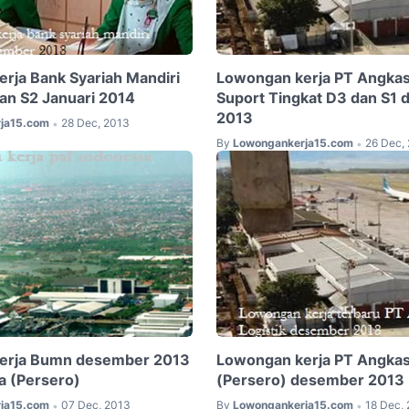
rja Bank Syariah Mandiri
Lowongan kerja PT Angkas
dan S2 Januari 2014
Suport Tingkat D3 dan S1
2013
ja15.com
28 Dec, 2013
•
By
Lowongankerja15.com
26 Dec,
•
erja Bumn desember 2013
Lowongan kerja PT Angkasa
a (Persero)
(Persero) desember 2013
ja15.com
07 Dec, 2013
By
Lowongankerja15.com
18 Dec,
•
•