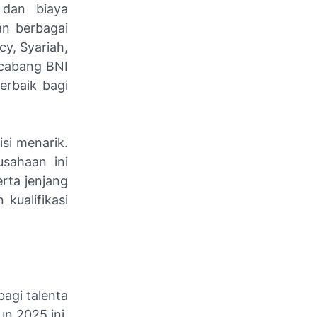
 dan biaya
an berbagai
cy, Syariah,
r cabang BNI
erbaik bagi
si menarik.
sahaan ini
rta jenjang
 kualifikasi
agi talenta
un 2025 ini,