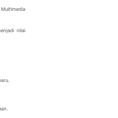
 Multimedia
njadi nilai
baru.
aan.