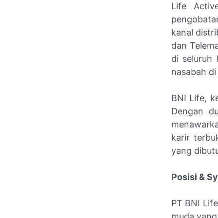
Life Acti
pengobatan
kanal distr
dan Telemar
di seluruh
nasabah di 
BNI Life, 
Dengan du
menawarkan
karir terbu
yang dibut
Posisi & Sy
PT BNI Lif
muda yang m