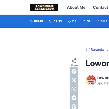
About Me
Contact
BUMN
CPNS
D3
S1
SMA
Beranda
Lowon
Lowon
Update