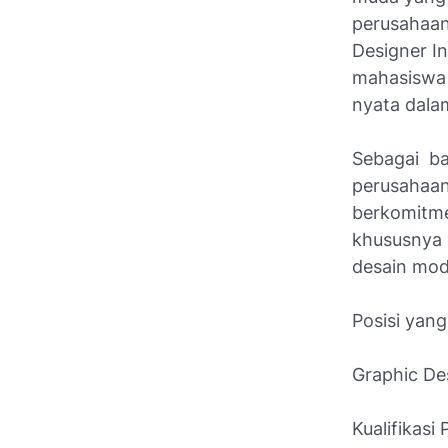
perusahaan
Designer In
mahasiswa
nyata dalam
Sebagai ba
perusahaa
berkomitm
khususnya 
desain mod
Posisi yan
Graphic Des
Kualifikasi