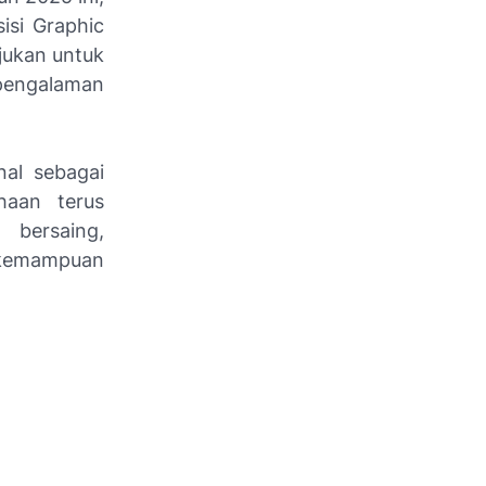
isi Graphic
ujukan untuk
pengalaman
nal sebagai
haan terus
 bersaing,
a kemampuan