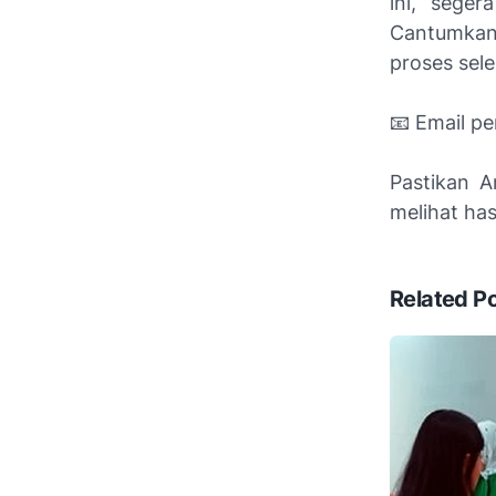
ini, seger
Cantumkan 
proses sele
📧 Email pe
Pastikan A
melihat has
Related P