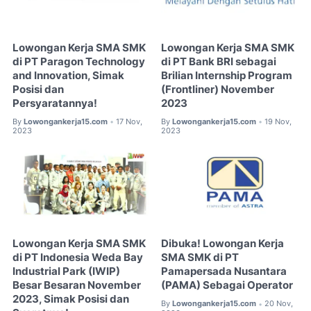
Lowongan Kerja SMA SMK
Lowongan Kerja SMA SMK
di PT Paragon Technology
di PT Bank BRI sebagai
and Innovation, Simak
Brilian Internship Program
Posisi dan
(Frontliner) November
Persyaratannya!
2023
By
Lowongankerja15.com
17 Nov,
By
Lowongankerja15.com
19 Nov,
•
•
2023
2023
Lowongan Kerja SMA SMK
Dibuka! Lowongan Kerja
di PT Indonesia Weda Bay
SMA SMK di PT
Industrial Park (IWIP)
Pamapersada Nusantara
Besar Besaran November
(PAMA) Sebagai Operator
2023, Simak Posisi dan
By
Lowongankerja15.com
20 Nov,
•