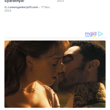
Syaratnya!
2023
By
Lowongankerja15.com
17 Nov,
•
2023