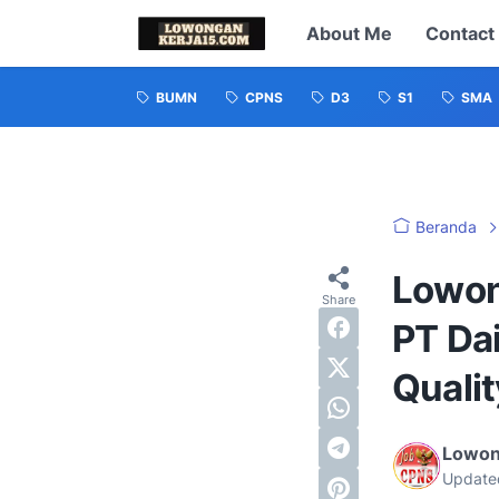
About Me
Contact
BUMN
CPNS
D3
S1
SMA
Beranda
Lowon
PT Dai
Qualit
Lowon
Update