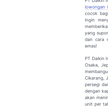
PT Daikin 
lowongan k
cocok bagi
ingin men
memberikan
yang supor
dan cara m
emas!
PT Daikin I
Osaka, Je
membangun p
Cikarang, J
persegi d
dengan kap
akan menin
unit per ta