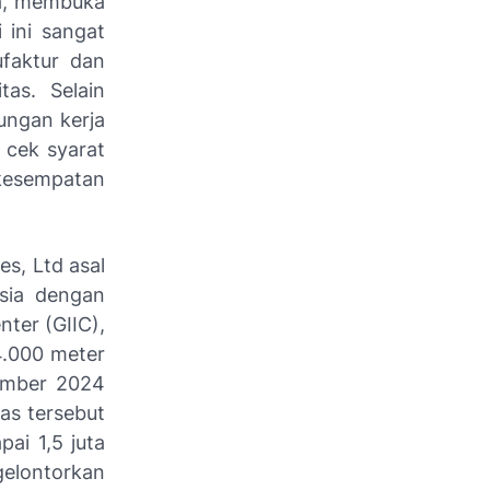
ma, membuka
 ini sangat
ufaktur dan
as. Selain
ungan kerja
 cek syarat
 kesempatan
es, Ltd asal
sia dengan
nter (GIIC),
04.000 meter
ember 2024
as tersebut
ai 1,5 juta
igelontorkan