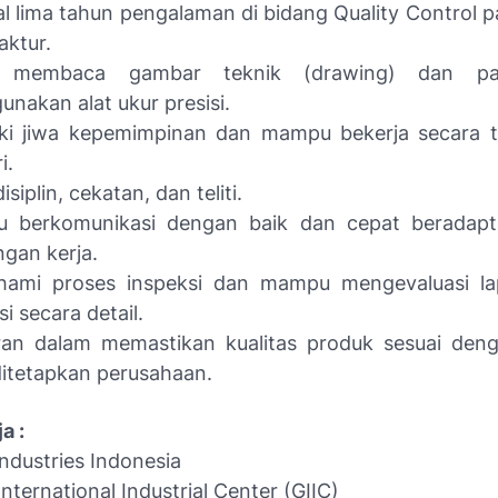
l lima tahun pengalaman di bidang Quality Control p
ktur.
r membaca gambar teknik (drawing) dan p
nakan alat ukur presisi.
iki jiwa kepemimpinan dan mampu bekerja secara 
i.
disiplin, cekatan, dan teliti.
 berkomunikasi dengan baik dan cepat beradapt
ngan kerja.
ami proses inspeksi dan mampu mengevaluasi lap
si secara detail.
ran dalam memastikan kualitas produk sesuai den
itetapkan perusahaan.
a :
Industries Indonesia
nternational Industrial Center (GIIC)