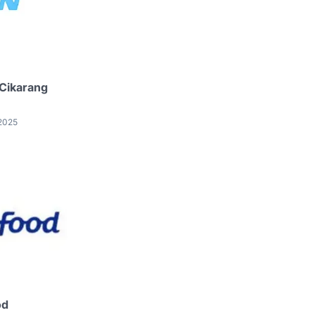
 Cikarang
 2025
od