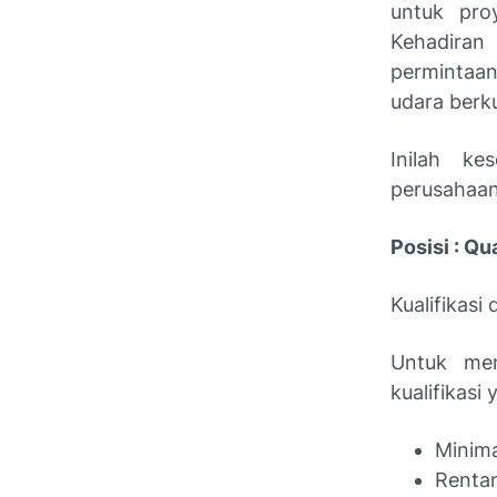
untuk pro
Kehadiran
permintaan
udara berku
Inilah ke
perusahaan
Posisi : Qu
Kualifikasi
Untuk mem
kualifikasi
Minima
Rentan