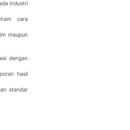
ada industri
aham cara
tim maupun
asi dengan
oran hasil
gan standar