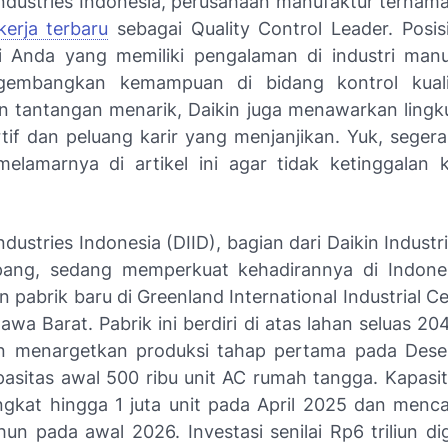
Industries Indonesia, perusahaan manufaktur terna
erja terbaru
sebagai Quality Control Leader. Posisi
 Anda yang memiliki pengalaman di industri man
gembangkan kemampuan di bidang kontrol kualit
 tantangan menarik, Daikin juga menawarkan lingk
tif dan peluang karir yang menjanjikan. Yuk, segera
elamarnya di artikel ini agar tidak ketinggalan
ndustries Indonesia (DIID), bagian dari Daikin Industri
pang, sedang memperkuat kehadirannya di Indone
abrik baru di Greenland International Industrial Ce
awa Barat. Pabrik ini berdiri di atas lahan seluas 2
an menargetkan produksi tahap pertama pada Des
asitas awal 500 ribu unit AC rumah tangga. Kapasit
gkat hingga 1 juta unit pada April 2025 dan mencap
hun pada awal 2026. Investasi senilai Rp6 triliun d