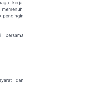
aga kerja.
m memenuhi
k pendingin
i bersama
syarat dan
.