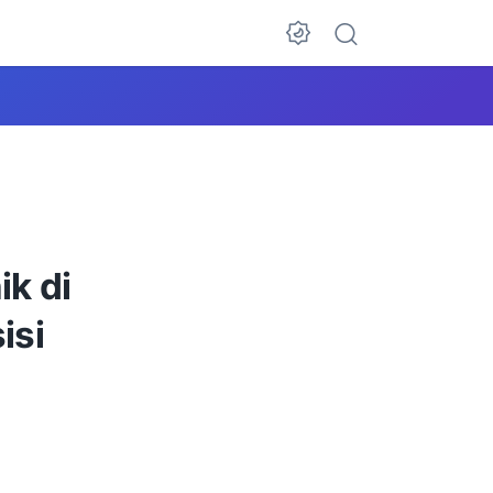
k di
isi