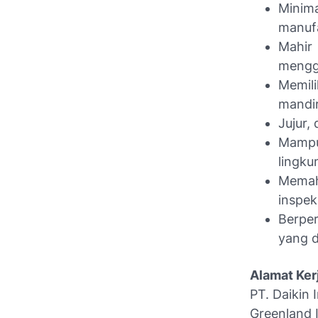
Minima
manufa
Mahi
menggu
Memil
mandir
Jujur, 
Mampu
lingku
Memah
inspek
Berpe
yang d
Alamat Kerj
PT. Daikin 
Greenland I