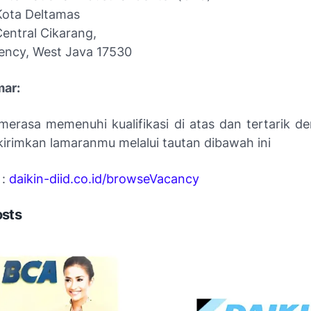
 Kota Deltamas
 Central Cikarang,
ency, West Java 17530
mar:
merasa memenuhi kualifikasi di atas dan tertarik de
 kirimkan lamaranmu melalui tautan dibawah ini
 :
daikin-diid.co.id/browseVacancy
osts