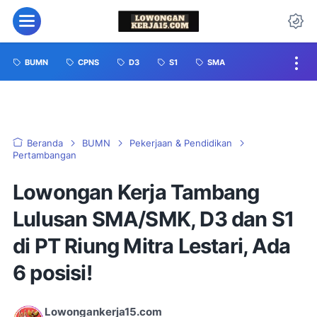
BUMN
CPNS
D3
S1
SMA
Beranda
BUMN
Pekerjaan & Pendidikan
Pertambangan
Lowongan Kerja Tambang
Lulusan SMA/SMK, D3 dan S1
di PT Riung Mitra Lestari, Ada
6 posisi!
Lowongankerja15.com